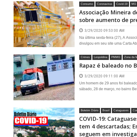
Consumo
Coronavirus
Covid-19
MG
Associação Mineira d
sobre aumento de pr
3/29/2020 09:53:00 AM
Na última sexta-feira (27), A Ass
divulgou em seu site uma Carta Ab
Crimes
Leopoldina
PMMG
Zona da 
Rapaz é baleado no B
3/29/2020 09:11:00 AM
Um homem de 29 anos foi baleado
sábado, 28 de março, no bairro Bel
Boletim Diário
Brasil
Cataguases
Cor
COVID-19: Cataguases
tem 4 descartadas; E
seguem em investig