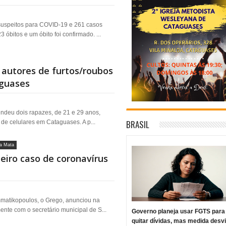
suspeitos para COVID-19 e 261 casos
 óbitos e um óbito foi confirmado. ...
e autores de furtos/roubos
aguases
endeu dois rapazes, de 21 e 29 anos,
BRASIL
de celulares em Cataguases. A p...
a Mata
eiro caso de coronavírus
mmatikopoulos, o Grego, anunciou na
nte com o secretário municipal de S...
Governo planeja usar FGTS para
quitar dívidas, mas medida desv