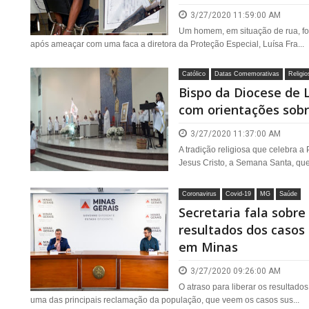
3/27/2020 11:59:00 AM
Um homem, em situação de rua, fo
após ameaçar com uma faca a diretora da Proteção Especial, Luísa Fra...
Católico
Datas Comemorativas
Religio
Bispo da Diocese de L
com orientações sob
3/27/2020 11:37:00 AM
A tradição religiosa que celebra a
Jesus Cristo, a Semana Santa, que
Coronavirus
Covid-19
MG
Saúde
Secretaria fala sobr
resultados dos casos
em Minas
3/27/2020 09:26:00 AM
O atraso para liberar os resultad
uma das principais reclamação da população, que veem os casos sus...