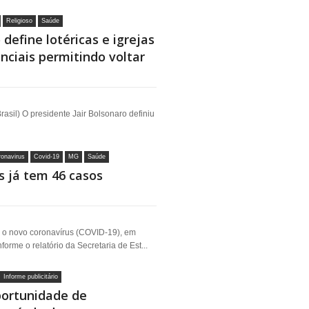
Religioso
Saúde
define lotéricas e igrejas
nciais permitindo voltar
asil) O presidente Jair Bolsonaro definiu
onavirus
Covid-19
MG
Saúde
 já tem 46 casos
 o novo coronavírus (COVID-19), em
rme o relatório da Secretaria de Est...
Informe publicitário
portunidade de