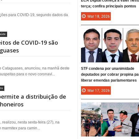
ECA Digital começa a valer nest
terça; confira principais pontos
cações para COVID-19, segundo dados da
Mar
18,
2026
aúde
eitos de COVID-19 são
aguases
de Cataguases, anunciou, na manhã deste
STF condena por unanimidade
suspeitas para o novo coronaví...
deputados por cobrar propina pa
liberar emendas parlamentares
ta
Mar
17,
2026
ermite a distribuição de
honeiros
 realizou, nesta sexta-feira (27), na
e marmitex para camin...