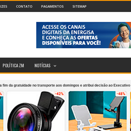
IZES
CONTATO
PAGAMENTOS
SITEMAP
POLÍTICA ZM
NOTÍCIAS
tuidade no transporte aos domingos e atribui decisão ao Executivo
Justiç
tralidade em apresentação gratuita nesta sexta
Projeto Girarte supera 5