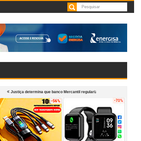
a determina que banco Mercantil regularize oferta de contas sem tarifas para
 mil atendimentos e fortalece formação artística, e economia criativa na região