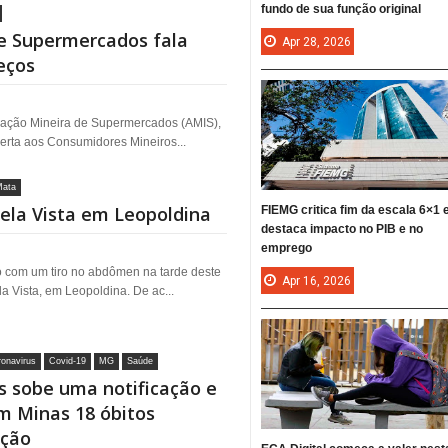
fundo de sua função original
e Supermercados fala
Apr
28,
2026
eços
ociação Mineira de Supermercados (AMIS),
erta aos Consumidores Mineiros...
Mata
ela Vista em Leopoldina
FIEMG critica fim da escala 6×1 
destaca impacto no PIB e no
emprego
 com um tiro no abdômen na tarde deste
Apr
16,
2026
a Vista, em Leopoldina. De ac...
onavirus
Covid-19
MG
Saúde
 sobe uma notificação e
m Minas 18 óbitos
ação