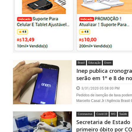
Brasil
Educação
Enem
Inep publica cronogr
serão em 1° e 8 de 
3/31/2020 05:08:00 PM
Pedidos de isenção de taxa podem se
Marcello Casal Jr / Agência Brasil O
Coronavirus
Covid-19
MG
Saúde
Secretaria de Estado
primeiro óbito por C