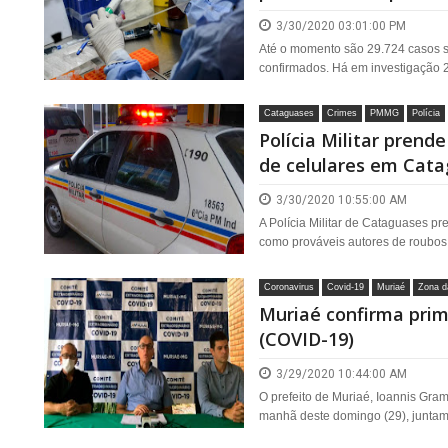
3/30/2020 03:01:00 PM
Até o momento são 29.724 casos 
confirmados. Há em investigação 23
Cataguases
Crimes
PMMG
Polícia
Polícia Militar prend
de celulares em Cat
3/30/2020 10:55:00 AM
A Polícia Militar de Cataguases pr
como prováveis autores de roubos 
Coronavirus
Covid-19
Muriaé
Zona d
Muriaé confirma prim
(COVID-19)
3/29/2020 10:44:00 AM
O prefeito de Muriaé, Ioannis Gra
manhã deste domingo (29), juntame