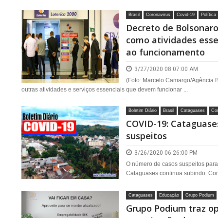
Brasil
Coronavirus
Covid-19
Política
Decreto de Bolsonaro 
como atividades esse
ao funcionamento
3/27/2020 08:07:00 AM
(Foto: Marcelo Camargo/Agência Br
outras atividades e serviços essenciais que devem funcionar ...
Boletim Diário
Brasil
Cataguases
Cor
COVID-19: Cataguases
suspeitos
3/26/2020 06:26:00 PM
O número de casos suspeitos para
Cataguases continua subindo. Confo
Cataguases
Educação
Grupo Podium
Grupo Podium traz o