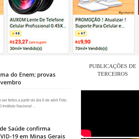
PUBLICAÇÕES DE
ama do Enem; provas
TERCEIROS
novembro
r feitos a partir do dia 6 de abril Foto:
 Instituto Nacional ...
 de Saúde confirma
OVID-19 em Minas Gerais