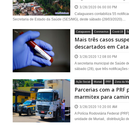
3/28/2020 06:00:00 PM
Cataguases contabiliza 55 notifi
Secretaria de Estado da Saúde (SES/MG), deste sábado (28/03/2020)....
Cataguases
Coronavirus
Covid-19
S
Mais três casos susp
descartados em Cat
3/28/2020 12:08:00 PM
A secretaria municipal de Saúde 
sábado (28), que três notificações 
Ação Social
Muriaé
PRF
Zona da Ma
Parcerias com a PRF p
marmitex para camin
3/28/2020 10:20:00 AM
A Polícia Rodoviária Federal (PRF),
unidade de Muriaé, distribuição d