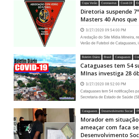
Copa Verão
Coronavirus
Covid-19
E
Diretoria suspende 7
Masters 40 Anos que i
3/27/2020 09:54:00 PM
A redação do Site Mídia Mineira, 
Verão de Futebol de Cataguases, i
Boletim Diário
Brasil
Cataguases
Cor
Cataguases tem 54 s
MInas investiga 28 ób
3/27/2020 08:52:00 PM
Cataguases tem 54 notificações p
Secretaria de Estado de Saúde (SES
Cataguases
Desenvolvimento Social
P
Morador em situação 
ameaçar com faca ser
Desenvolvimento Soc