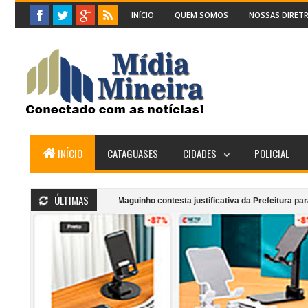
INÍCIO
QUEM SOMOS
NOSSAS DIRETR
INÍCIO
CATAGUASES
CIDADES
POLICIAL
ÚLTIMAS
as
Vereador Maguinho contesta justificativa da Prefeitura para fim da gra
m Movimento”: Grupo Girarte, Kaê Guajajara e artistas locais celebram ances