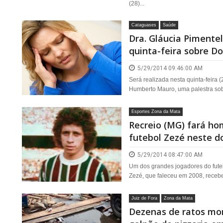
(28)...
Cataguases
Saúde
Dra. Gláucia Pimentel
quinta-feira sobre D
5/29/2014 09:46:00 AM
Será realizada nesta quinta-feira (
Humberto Mauro, uma palestra sobr
Esportes Zona da Mata
Recreio (MG) fará h
futebol Zezé neste d
5/29/2014 08:47:00 AM
Um dos grandes jogadores do futeb
Zezé, que faleceu em 2008, recebe
Juiz de Fora
Zona da Mata
Dezenas de ratos mor