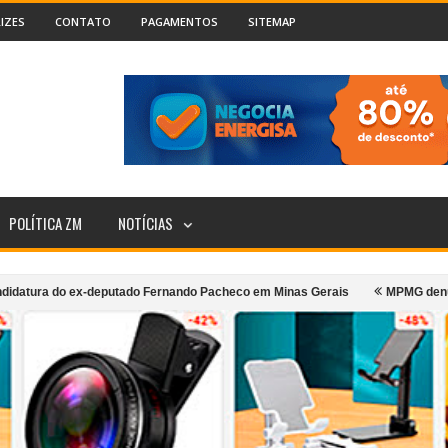
IZES
CONTATO
PAGAMENTOS
SITEMAP
POLÍTICA ZM
NOTÍCIAS
o ex-deputado Fernando Pacheco em Minas Gerais
MPMG denuncia prefeito 
e coletivo urbano de Cataguases
Incêndio atinge segundo andar de cafe