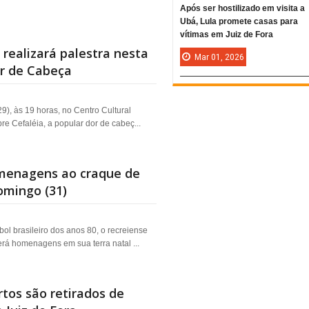
Após ser hostilizado em visita a
Ubá, Lula promete casas para
vítimas em Juiz de Fora
 realizará palestra nesta
Mar
01,
2026
or de Cabeça
29), às 19 horas, no Centro Cultural
e Cefaléia, a popular dor de cabeç...
omenagens ao craque de
omingo (31)
ol brasileiro dos anos 80, o recreiense
rá homenagens em sua terra natal ...
tos são retirados de