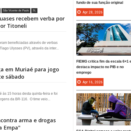
fundo de sua função original
São Vicente de Paulo
SL
Apr
28,
2026
guases recebem verba por
or Titoneli
oram beneficiadas através de verbas
ago Ulysses (PV), através da inter...
FIEMG critica fim da escala 6×1 
destaca impacto no PIB e no
ga em Muriaé para jogo
emprego
te sábado
Apr
16,
2026
às 15 horas desta quinta-feira e foi
argens da BR-116. O time veio...
contra arma e drogas
da Empa"