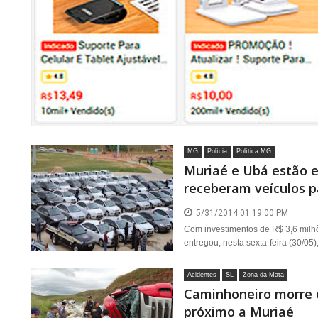
MG
Polícia
Política MG
Muriaé e Ubá estão e
receberam veículos pa
5/31/2014 01:19:00 PM
Com investimentos de R$ 3,6 milhõ
entregou, nesta sexta-feira (30/05)
Acidentes
SL
Zona da Mata
Caminhoneiro morre 
próximo a Muriaé