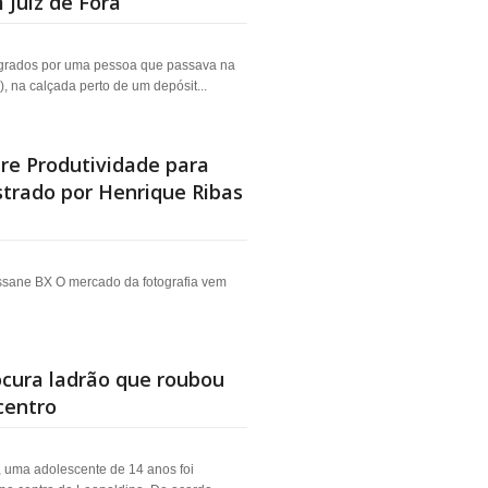
 Juiz de Fora
agrados por uma pessoa que passava na
8), na calçada perto de um depósit...
re Produtividade para
strado por Henrique Ribas
ssane BX O mercado da fotografia vem
cura ladrão que roubou
centro
, uma adolescente de 14 anos foi