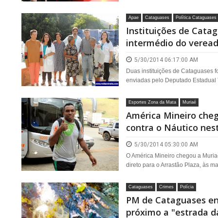
Apae
Cataguases
Política Cataguases
Instituições de Cata
intermédio do veread
5/30/2014 06:17:00 AM
Duas instituições de Cataguases f
enviadas pelo Deputado Estadual Ti
Esportes Zona da Mata
Muriaé
América Mineiro che
contra o Náutico nes
5/30/2014 05:30:00 AM
O América Mineiro chegou a Muriaé 
direto para o Arrastão Plaza, às m
Cataguases
Crimes
Polícia
PM de Cataguases en
próximo a "estrada 