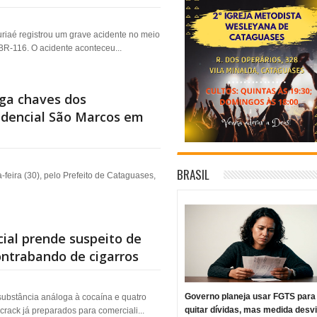
uriaé registrou um grave acidente no meio
 BR-116. O acidente aconteceu...
ga chaves dos
idencial São Marcos em
BRASIL
feira (30), pelo Prefeito de Cataguases,
cial prende suspeito de
ontrabando de cigarros
Governo planeja usar FGTS para
substância análoga à cocaína e quatro
quitar dívidas, mas medida desv
rack já preparados para comerciali...