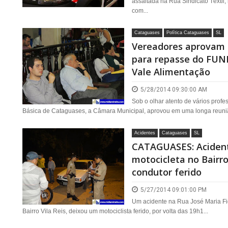
assaltada na Rua Sindicato Têxtil
com...
Cataguases
Política Cataguases
SL
Vereadores aprovam 
para repasse do FUND
Vale Alimentação
5/28/2014 09:30:00 AM
Sob o olhar atento de vários profe
Básica de Cataguases, a Câmara Municipal, aprovou em uma longa reuniã
Acidentes
Cataguases
SL
CATAGUASES: Acident
motocicleta no Bairro
condutor ferido
5/27/2014 09:01:00 PM
Um acidente na Rua José Maria Fi
Bairro Vila Reis, deixou um motociclista ferido, por volta das 19h1...