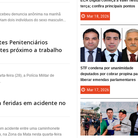
ECA Digital começa a valer nest
terça; confira principais pontos
 recebeu denuncia anônima na manhã
Mar
18,
2026
viam dois indivíduos do sexo masculin...
ntes Penitenciários
tes próximo a trabalho
STF condena por unanimidade
deputados por cobrar propina pa
a-feira (28), a Polícia Militar de
liberar emendas parlamentares
.
Mar
17,
2026
 feridas em acidente no
um acidente entre uma caminhonete
 na Zona da Mata nesta quarta-feira