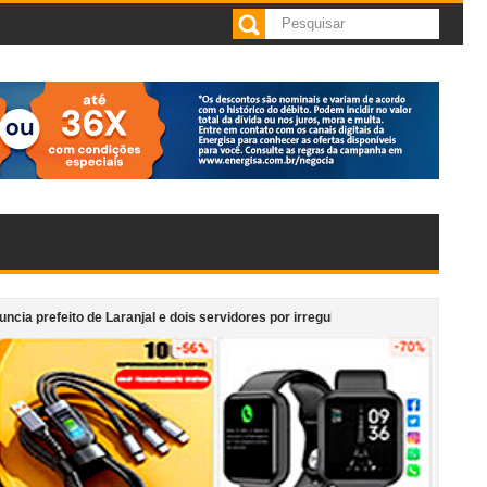
de Laranjal e dois servidores por irregularidades em licitações de obras
teria anexa ao Supermercado Morais em Cataguases
“Monumento em Movim