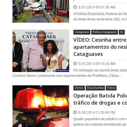
5/31/2014 09:31:00 AM
A Polícia Rodoviária Federal de M
da tarde desta sexta-feira (30), na
Cataguases
Política Cataguases
SL
VÍDEO: Cesinha entre
apartamentos do res
Cataguases
5/31/2014 09:16:00 AM
Foi entregue na manhã desta sexta-
Cesinha Samor, juntamente com representantes da Prefeitura, Câma...
Crimes
Dona Eusébia
Polícia
Operação Batida Poli
tráfico de drogas e c
5/30/2014 11:00:00 PM
Quatro papelotes de plástico com 
pedras de material semelhante ao c