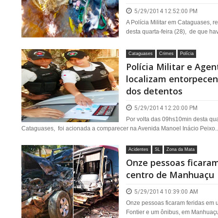
5/29/2014 12:52:00 PM
A Polícia Militar em Cataguases,
desta quarta-feira (28), de que ha
Cataguases
Crimes
Polícia
Polícia Militar e Age
localizam entorpecen
dos detentos
5/29/2014 12:20:00 PM
Por volta das 09hs10min desta quart
Cataguases, foi acionada a comparecer na Avenida Manoel Inácio Peixo..
Acidentes
SL
Zona da Mata
Onze pessoas ficaram
centro de Manhuaçu
5/29/2014 10:39:00 AM
Onze pessoas ficaram feridas em 
Fontier e um ônibus, em Manhuaçu,