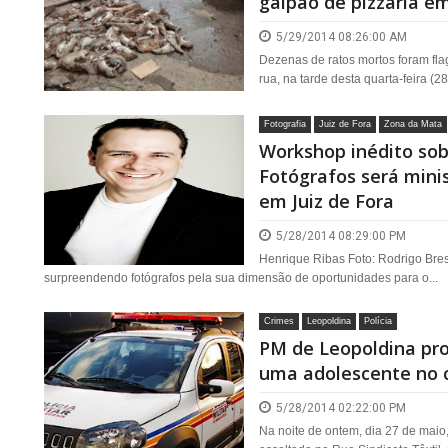
galpão de pizzaria em
5/29/2014 08:26:00 AM
Dezenas de ratos mortos foram fl
rua, na tarde desta quarta-feira (2
Fotografia
Juiz de Fora
Zona da Mata
Workshop inédito sob
Fotógrafos será mini
em Juiz de Fora
5/28/2014 08:29:00 PM
Henrique Ribas Foto: Rodrigo Bre
surpreendendo fotógrafos pela sua dimensão de oportunidades para o...
Crimes
Leopoldina
Polícia
PM de Leopoldina pro
uma adolescente no 
5/28/2014 02:22:00 PM
Na noite de ontem, dia 27 de maio