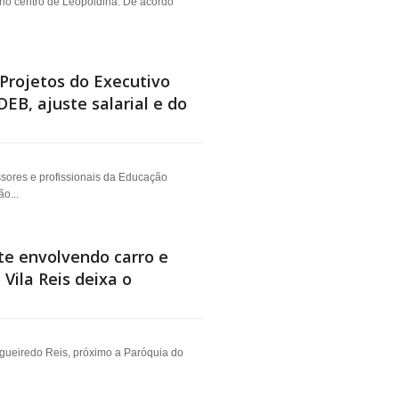
, no centro de Leopoldina. De acordo
Projetos do Executivo
EB, ajuste salarial e do
ssores e profissionais da Educação
o...
e envolvendo carro e
 Vila Reis deixa o
gueiredo Reis, próximo a Paróquia do