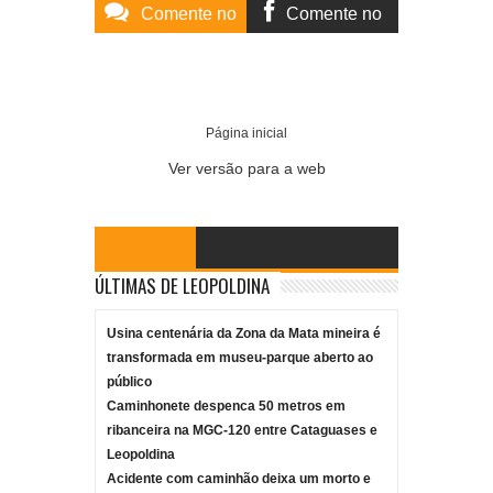
Comente no
Comente no
Site
Facebook
Item Reviewed:
Hercyl Neto
Rating:
5
Reviewed By:
Mídia Mineira
Página inicial
Ver versão para a web
ÚLTIMAS DE LEOPOLDINA
Usina centenária da Zona da Mata mineira é
transformada em museu-parque aberto ao
público
Caminhonete despenca 50 metros em
ribanceira na MGC-120 entre Cataguases e
Leopoldina
Acidente com caminhão deixa um morto e