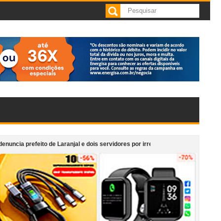
to de Laranjal e dois servidores por irregularidades em licitações de obras
afeteria anexa ao Supermercado Morais em Cataguases
“Monumento em Mo