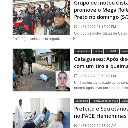
Grupo de motociclist
promove o Mega Rolê
Preto no domingo (5/
1/29/2017 01:18:00 PM
O grupo de motociclistas de Cata
"rolês" (passeios), está organizando o 4º ...
Cataguases
Crimes
HCat2017
Políc
Cataguases: Após di
com um tiro a queima
1/28/2017 03:50:00 PM
Um homem identificado como sen
morreu após levar um tiro a queima
Leopoldina
Política Zona da Mata
Saúd
Prefeito e Secretári
no PACE Hemominas 
1/28/2017 09:33:00 AM