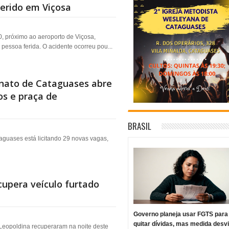
erido em Viçosa
 próximo ao aeroporto de Viçosa,
pessoa ferida. O acidente ocorreu pou...
anato de Cataguases abre
os e praça de
BRASIL
aguases está licitando 29 novas vagas,
cupera veículo furtado
Governo planeja usar FGTS para
quitar dívidas, mas medida desv
 Leopoldina recuperaram na noite deste