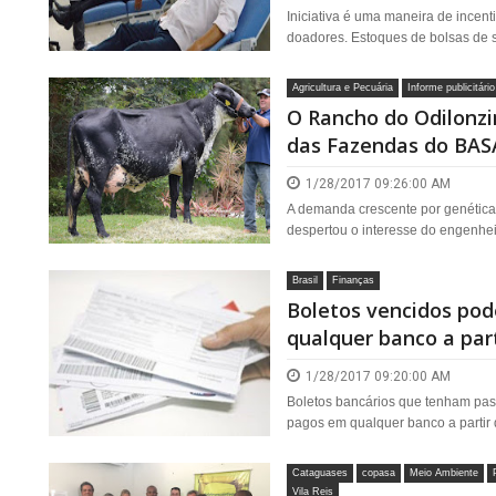
Iniciativa é uma maneira de incen
doadores. Estoques de bolsas de 
Agricultura e Pecuária
Informe publicitário
O Rancho do Odilonz
das Fazendas do BAS
1/28/2017 09:26:00 AM
A demanda crescente por genética 
despertou o interesse do engenhei
Brasil
Finanças
Boletos vencidos po
qualquer banco a par
1/28/2017 09:20:00 AM
Boletos bancários que tenham pas
pagos em qualquer banco a partir 
Cataguases
copasa
Meio Ambiente
Vila Reis