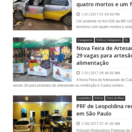
quatro mortos e um f
1/31/2017 01:59:00 PM
Um acidente no Km 635 da BR-120,
terminou com quatro mortos e uma 
Cataguases
Política Cataguases
SL
Nova Feira de Artes
29 vagas para artesã
alimentação
1/31/2017 09:40:00 AM
A Nova Feira de Artesanato de Cat
sendo 26 para produtos de artesanato ou confecção e 3 para comerc...
Leopoldina
Polícia
Zona da Mata
PRF de Leopoldina re
em São Paulo
1/30/2017 07:41:00 AM
Policiais Rodoviários Federais de