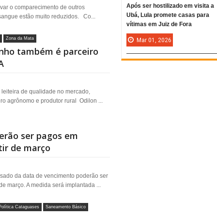
Após ser hostilizado em visita a
tivar o comparecimento de outros
Ubá, Lula promete casas para
sangue estão muito reduzidos. Co...
vítimas em Juiz de Fora
Zona da Mata
Mar
01,
2026
inho também é parceiro
A
leiteira de qualidade no mercado,
ro agrônomo e produtor rural Odilon ...
derão ser pagos em
tir de março
sado da data de vencimento poderão ser
de março. A medida será implantada ...
Política Cataguases
Saneamento Básico