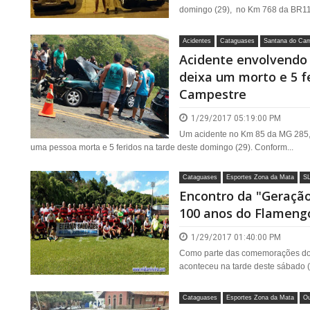
domingo (29), no Km 768 da BR116
Acidentes
Cataguases
Santana do Ca
Acidente envolvendo
deixa um morto e 5 f
Campestre
1/29/2017 05:19:00 PM
Um acidente no Km 85 da MG 285,
uma pessoa morta e 5 feridos na tarde deste domingo (29). Conform...
Cataguases
Esportes Zona da Mata
S
Encontro da "Geraç
100 anos do Flameng
1/29/2017 01:40:00 PM
Como parte das comemorações do
aconteceu na tarde deste sábado (2
Cataguases
Esportes Zona da Mata
Ou