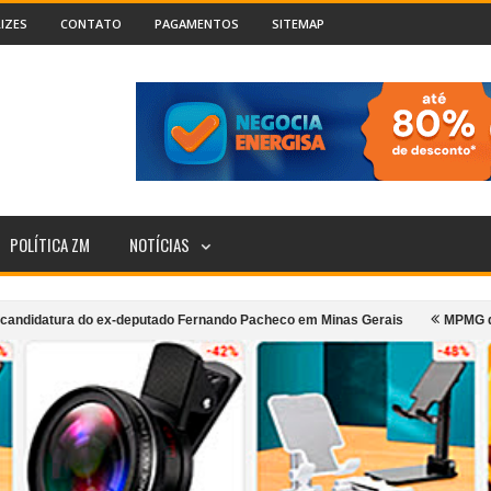
IZES
CONTATO
PAGAMENTOS
SITEMAP
POLÍTICA ZM
NOTÍCIAS
 do ex-deputado Fernando Pacheco em Minas Gerais
MPMG denuncia prefei
rte coletivo urbano de Cataguases
Incêndio atinge segundo andar de c