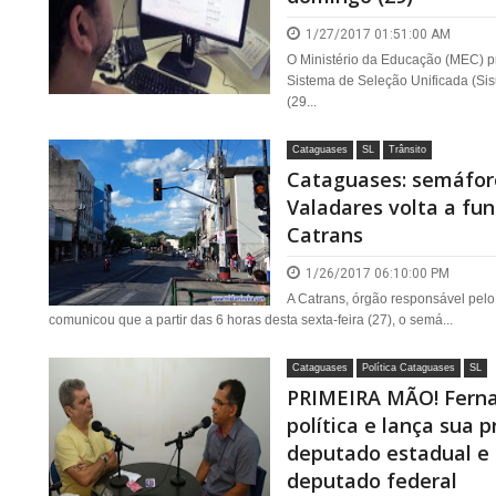
1/27/2017 01:51:00 AM
O Ministério da Educação (MEC) pr
Sistema de Seleção Unificada (Si
(29...
Cataguases
SL
Trânsito
Cataguases: semáfor
Valadares volta a fun
Catrans
1/26/2017 06:10:00 PM
A Catrans, órgão responsável pelo
comunicou que a partir das 6 horas desta sexta-feira (27), o semá...
Cataguases
Política Cataguases
SL
PRIMEIRA MÃO! Ferna
política e lança sua 
deputado estadual e d
deputado federal