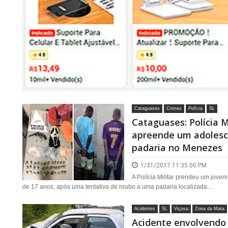
Cataguases
Crimes
Polícia
SL
Cataguases: Polícia 
apreende um adolesc
padaria no Menezes
1/31/2017 11:35:00 PM
A Polícia Militar prendeu um jov
de 17 anos, após uma tentativa de roubo a uma padaria localizada...
Acidentes
SL
Viçosa
Zona da Mata
Acidente envolvendo v