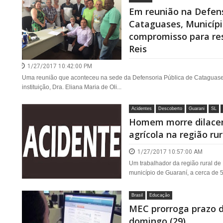
Em reunião na Defens
Cataguases, Municíp
compromisso para res
Reis
1/27/2017 10:42:00 PM
Uma reunião que aconteceu na sede da Defensoria Pública de Cataguas
instituição, Dra. Eliana Maria de Oli...
Acidentes
Descoberto
Guarani
SL
Homem morre dilace
agrícola na região ru
1/27/2017 10:57:00 AM
Um trabalhador da região rural de
município de Guaraní, a cerca de 
Brasil
Educação
MEC prorroga prazo de
domingo (29)