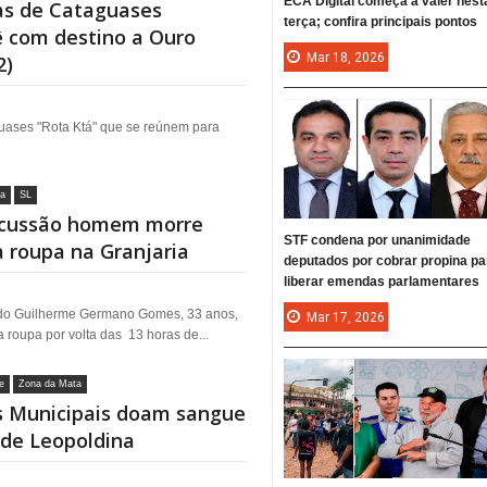
ECA Digital começa a valer nest
as de Cataguases
terça; confira principais pontos
 com destino a Ouro
Mar
18,
2026
2)
guases "Rota Ktá" que se reúnem para
ia
SL
scussão homem morre
STF condena por unanimidade
 roupa na Granjaria
deputados por cobrar propina pa
liberar emendas parlamentares
do Guilherme Germano Gomes, 33 anos,
Mar
17,
2026
 roupa por volta das 13 horas de...
e
Zona da Mata
os Municipais doam sangue
de Leopoldina