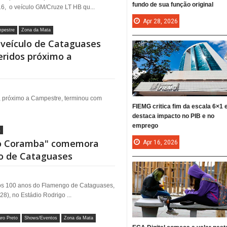
fundo de sua função original
, o veículo GM/Cruze LT HB qu...
Apr
28,
2026
mpestre
Zona da Mata
 veículo de Cataguases
eridos próximo a
 próximo a Campestre, terminou com
FIEMG critica fim da escala 6×1 
destaca impacto no PIB e no
emprego
L
ão Coramba" comemora
Apr
16,
2026
o de Cataguases
s 100 anos do Flamengo de Cataguases,
8), no Estádio Rodrigo ...
ro Preto
Shows/Eventos
Zona da Mata