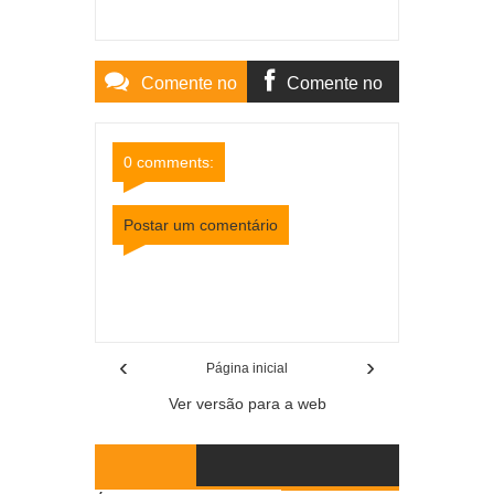
Comente no
Comente no
Site
Facebook
0 comments:
Postar um comentário
Item Reviewed:
Agosto Lilás: PCMG em Ubá
reforça canais de denúncia para combater a
violência contra a mulher
Rating:
5
Reviewed By:
Mídia Mineira
‹
›
Página inicial
Ver versão para a web