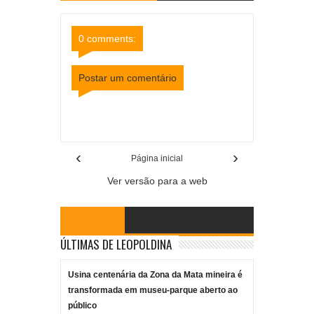
Site
Facebook
0 comments:
Postar um comentário
Item Reviewed:
Prefeito de Leopoldina anuncia a
construção de novo Paço Municipal
Rating:
5
Reviewed By:
Mídia Mineira
‹
›
Página inicial
Ver versão para a web
ÚLTIMAS DE LEOPOLDINA
Usina centenária da Zona da Mata mineira é
transformada em museu-parque aberto ao
público