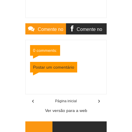
Comente no
Comente no
Site
Facebook
0 comments:
Postar um comentário
Item Reviewed:
Polícia Civil deflagra ação contra
fake news em Muriaé
Rating:
5
Reviewed By:
Mídia Mineira
‹
›
Página inicial
Ver versão para a web