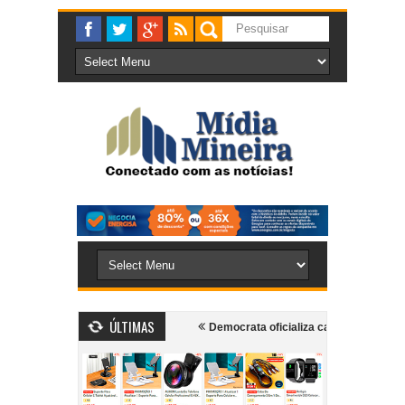
ÚLTIMAS
taguases e mobiliza bombeiros
Democrata oficializa candidatura do ex-d
iadas por envolvimento em esquema de fraude à licitação do transporte cole
r ex-companheira dentro de supermercado