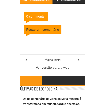
Site
Facebook
0 comments:
Postar um comentário
Item Reviewed:
Corpo de Bombeiros e Defesa
Civil buscam por corpo de mulher que caiu no Rio
Pomba em Cataguases
Rating:
5
Reviewed By:
Mídia Mineira
‹
›
Página inicial
Ver versão para a web
ÚLTIMAS DE LEOPOLDINA
Usina centenária da Zona da Mata mineira é
transformada em museu-parque aberto ao