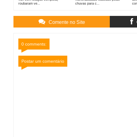
roubaram ve...
chuvas para c...
com
Comente no Site
0 comments:
Postar um comentário