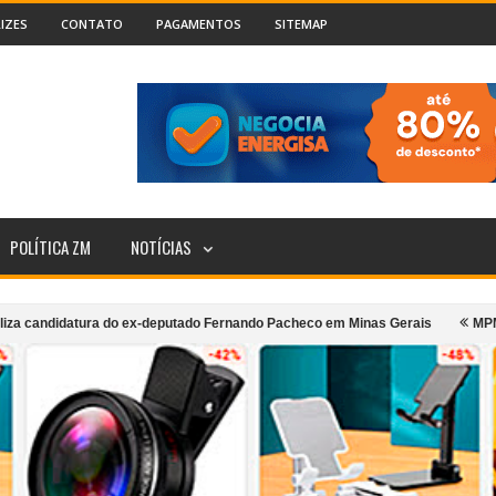
IZES
CONTATO
PAGAMENTOS
SITEMAP
POLÍTICA ZM
NOTÍCIAS
atura do ex-deputado Fernando Pacheco em Minas Gerais
MPMG denuncia p
ansporte coletivo urbano de Cataguases
Incêndio atinge segundo andar