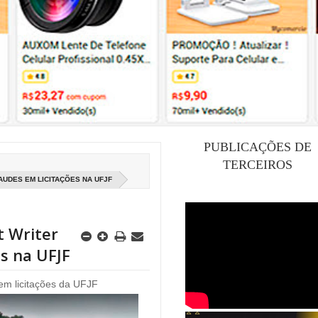
PUBLICAÇÕES DE
TERCEIROS
UDES EM LICITAÇÕES NA UFJF
 Writer
es na UFJF
m licitações da UFJF