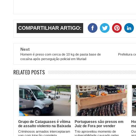
COMPARTILHAR ARTIGO:
Next
Homem é preso com cerca de 10 kg de pasta base de
Prefeitura 
cocaína após perseguição policial em Muriaé
RELATED POSTS
Grupo de Cataguases é vítima
Portugueses são presos em
Ho
de assalto violento na Baixada
Juiz de Fora por vender
me
Fluminense a caminho de
produtos falsificados durante
ce
Criminosos armados interceptaram
Trio aproveitou momento de
Out
ensaio de escola de samba
calamidade pública
Mu
van com lotação completa,
vulnerabilidade causado pelas
ass