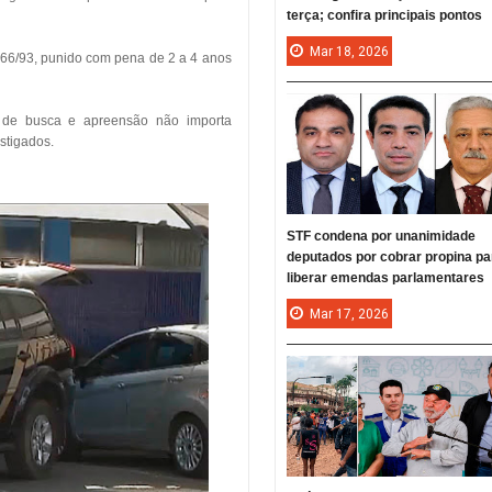
terça; confira principais pontos
Mar
18,
2026
.666/93, punido com pena de 2 a 4 anos
 de busca e apreensão não importa
stigados.
STF condena por unanimidade
deputados por cobrar propina pa
liberar emendas parlamentares
Mar
17,
2026