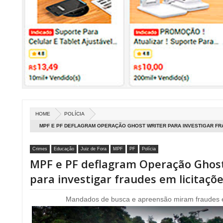
HOME
POLÍCIA
MPF E PF DEFLAGRAM OPERAÇÃO GHOST WRITER PARA INVESTIGAR FRA
Crimes
Educação
Juiz de Fora
MPF
PF
Polícia
MPF e PF deflagram Operação Ghost
para investigar fraudes em licitaçõ
Mandados de busca e apreensão miram fraudes e