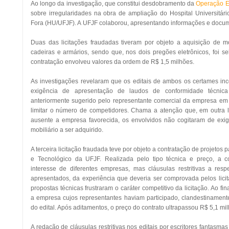
Ao longo da investigação, que constitui desdobramento da
Operação Ed
sobre
irregularidades na obra de ampliação do Hospital Universitár
Fora (HU/UFJF). A
UFJF colaborou, apresentando informações e docum
Duas das licitações fraudadas tiveram por objeto a aquisição de mob
cadeiras e armários, sendo que, nos dois pregões eletrônicos, foi 
contratação envolveu valores da ordem de R$ 1,5 milhões.
As investigações revelaram que os editais de ambos os certames inco
exigência de apresentação de laudos de conformidade técnic
anteriormente sugerido pelo representante comercial da empresa em 
limitar o número de competidores. Chama a atenção que, em outra l
ausente a empresa favorecida, os envolvidos não cogitaram de exi
mobiliário a ser adquirido.
A terceira licitação fraudada teve por objeto a contratação de projetos
e Tecnológico da UFJF. Realizada pelo tipo técnica e preço, a co
interesse de diferentes empresas, mas cláusulas restritivas a res
apresentados, da experiência que deveria ser comprovada pelos licita
propostas técnicas frustraram o caráter competitivo da licitação. Ao f
a empresa cujos representantes haviam participado, clandestinamente,
do edital. Após aditamentos, o preço do contrato ultrapassou R$ 5,1 mi
A redação de cláusulas restritivas nos editais por escritores fantasma