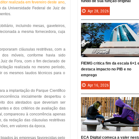
fundo de sua função original
itor realizada em fevereiro deste ano
,
io da Universidade Federal de Juiz de
Apr
28,
2026
entos.
iliário, incluindo mesas, gaveteiros,
selecionada a mesma fornecedora, cuja
rporaram cláusulas restritivas, com a
a dos móveis, conforme havia sido
Juiz de Fora, com o fim declarado de
FIEMG critica fim da escala 6×1 
icitação realizada no mesmo período,
destaca impacto no PIB e no
gir os mesmos laudos técnicos para o
emprego
Apr
16,
2026
 para a implantação do Parque Científico
ncorrência inicialmente despertou o
peito dos atestados que deveriam ser
ntes e dos critérios de avaliação das
inal, compareceu à concorrência apenas
 da redação das cláusulas restritivas
lhões, em valores da época.
ECA Digital começa a valer nest
s ligados às empresas favorecidas pelo