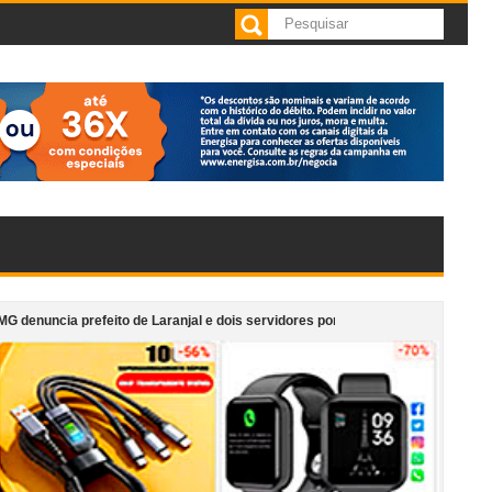
refeito de Laranjal e dois servidores por irregularidades em licitações de obr
 de cafeteria anexa ao Supermercado Morais em Cataguases
“Monumento e