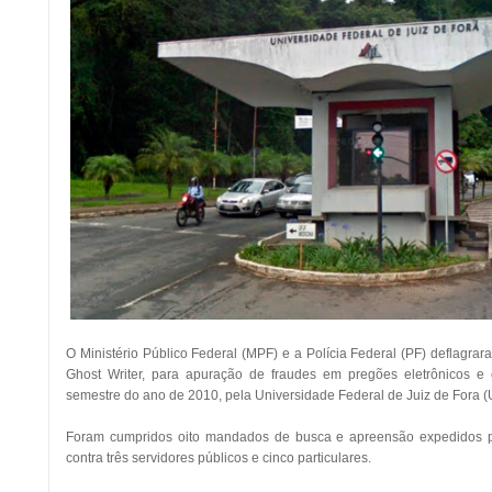
O Ministério Público Federal (MPF) e a Polícia Federal (PF) deflagra
Ghost Writer, para apuração de fraudes em pregões eletrônicos e 
semestre do ano de 2010, pela Universidade Federal de Juiz de Fora (
Foram cumpridos oito mandados de busca e apreensão expedidos pe
contra três servidores públicos e cinco particulares.