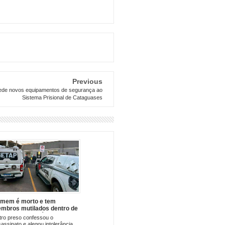
Previous
cede novos equipamentos de segurança ao
Sistema Prisional de Cataguases
mem é morto e tem
mbros mutilados dentro de
la na Penitenciária de
ro preso confessou o
riaé
assinato e alegou intolerância