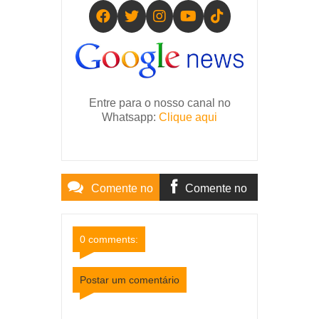
Entre para o nosso canal no
Whatsapp:
Clique aqui
Comente no
Comente no
Site
Facebook
0 comments:
Postar um comentário
Item Reviewed:
Carro Capota na BR-267 entre
Tebas e Argirita e Deixa Três Feridos
Rating:
5