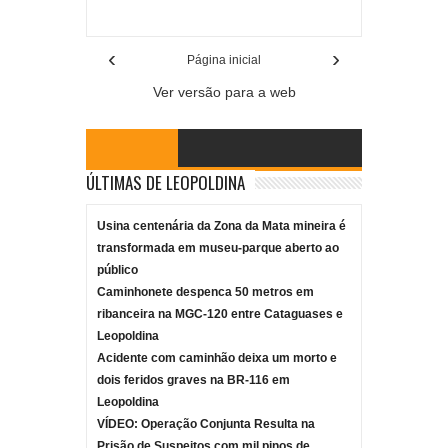
Reviewed By:
Mídia Mineira
‹
›
Página inicial
Ver versão para a web
ÚLTIMAS DE LEOPOLDINA
Usina centenária da Zona da Mata mineira é
transformada em museu-parque aberto ao
público
Caminhonete despenca 50 metros em
ribanceira na MGC-120 entre Cataguases e
Leopoldina
Acidente com caminhão deixa um morto e
dois feridos graves na BR-116 em
Leopoldina
VÍDEO: Operação Conjunta Resulta na
Prisão de Suspeitos com mil pinos de