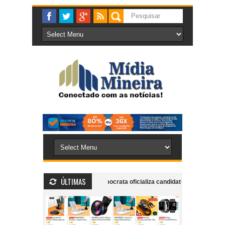
ÚLTIMAS
 e mobiliza bombeiros
Democrata oficializa candidatura do ex-deputado
or envolvimento em esquema de fraude à licitação do transporte coletivo ur
mpanheira dentro de supermercado