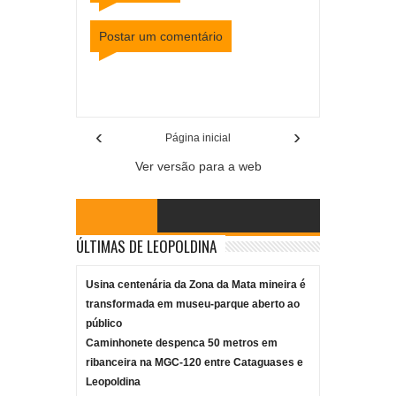
Postar um comentário
Item Reviewed:
Ainda Estou Aqui vence Oscar de
melhor filme estrangeiro
Rating:
5
Reviewed By:
Mídia Mineira
‹
›
Página inicial
Ver versão para a web
ÚLTIMAS DE LEOPOLDINA
Usina centenária da Zona da Mata mineira é
transformada em museu-parque aberto ao
público
Caminhonete despenca 50 metros em
ribanceira na MGC-120 entre Cataguases e
Leopoldina