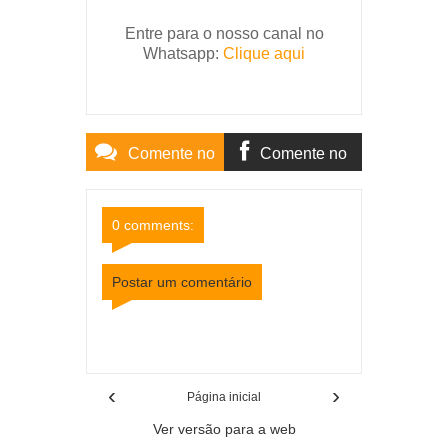
Entre para o nosso canal no
Whatsapp:
Clique aqui
Comente no
Comente no
Site
Facebook
0 comments:
Postar um comentário
Item Reviewed:
Homem condenado por estupro
de vulnerável é preso em Juiz de Fora
Rating:
5
Reviewed By:
Mídia Mineira
‹
›
Página inicial
Ver versão para a web