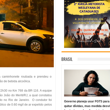
BRASIL
ma caminhonete roubada e prendeu o
ão de bebida alcoólica.
s 22h30 no Km 768 da BR-116. A equipe
o João do Meriti/RJ, a qual constatou
do no Rio de Janeiro. O condutor foi
Governo planeja usar FGTS para
ólico de 0.60 mg/l de ar expelido pelos
quitar dívidas, mas medida desv