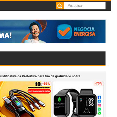
a da Prefeitura para fim da gratuidade no transporte aos domingos e atribui de
artistas locais celebram ancestralidade em apresentação gratuita nesta sext