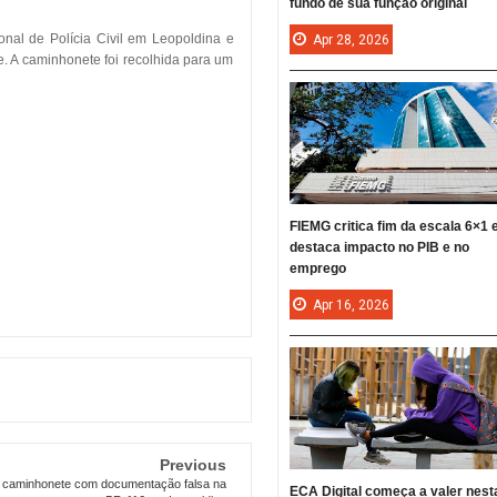
fundo de sua função original
nal de Polícia Civil em Leopoldina e
Apr
28,
2026
. A caminhonete foi recolhida para um
FIEMG critica fim da escala 6×1 
destaca impacto no PIB e no
emprego
Apr
16,
2026
Previous
caminhonete com documentação falsa na
ECA Digital começa a valer nest