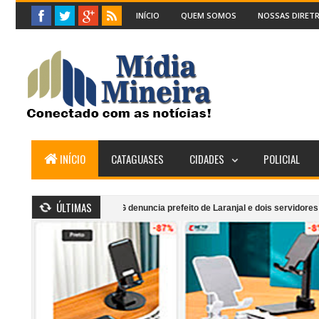
INÍCIO
QUEM SOMOS
NOSSAS DIRETR
INÍCIO
CATAGUASES
CIDADES
POLICIAL
ÚLTIMAS
s Gerais
MPMG denuncia prefeito de Laranjal e dois servidores por irregu
ncêndio atinge segundo andar de cafeteria anexa ao Supermercado Morais em