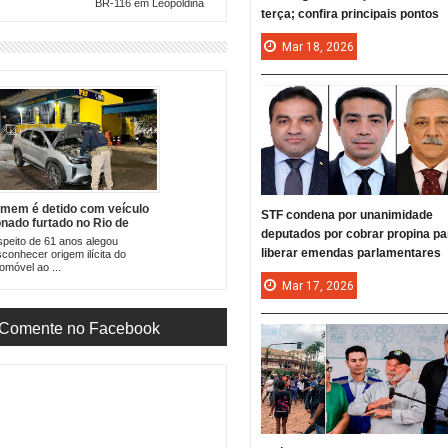
BR-116 em Leopoldina
terça; confira principais pontos
Mar
18,
2026
mem é detido com veículo
STF condena por unanimidade
onado furtado no Rio de
deputados por cobrar propina pa
neiro durante blitz na BR-
peito de 61 anos alegou
6
liberar emendas parlamentares
conhecer origem ilícita do
omóvel ao ...
Mar
17,
2026
Comente no Facebook