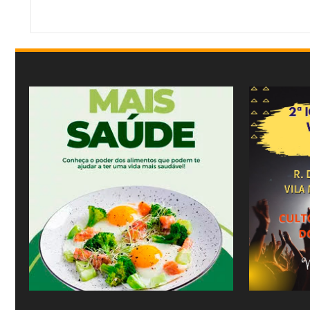
Item Reviewed:
PRF recupera caminhonete roubada em Leopoldina
Rating:
5
Re