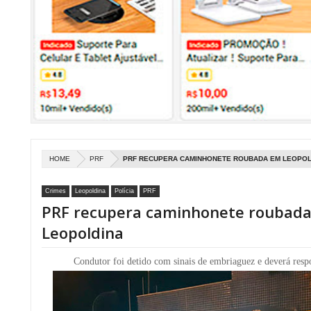
HOME
PRF
PRF RECUPERA CAMINHONETE ROUBADA EM LEOPOL
Crimes
Leopoldina
Polícia
PRF
PRF recupera caminhonete roubad
Leopoldina
Condutor foi detido com sinais de embriaguez e deverá res