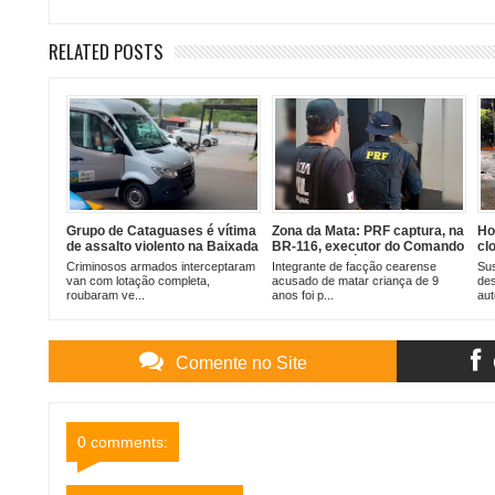
RELATED POSTS
Grupo de Cataguases é vítima
Zona da Mata: PRF captura, na
Ho
de assalto violento na Baixada
BR-116, executor do Comando
cl
Fluminense a caminho de
Vermelho após 13 dias de fuga
Ja
Criminosos armados interceptaram
Integrante de facção cearense
Sus
ensaio de escola de samba
em Minas
11
van com lotação completa,
acusado de matar criança de 9
des
roubaram ve...
anos foi p...
aut
Comente no Site
0 comments: