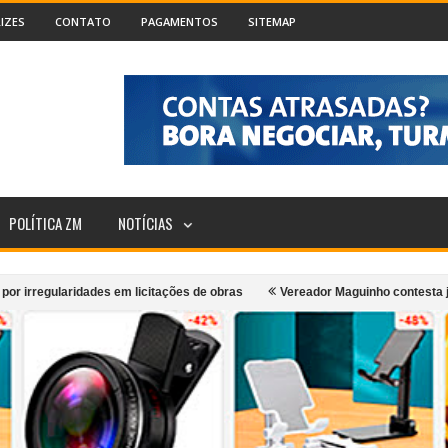
IZES
CONTATO
PAGAMENTOS
SITEMAP
POLÍTICA ZM
NOTÍCIAS
laridades em licitações de obras
Vereador Maguinho contesta justificativ
 Cataguases
“Monumento em Movimento”: Grupo Girarte, Kaê Guajajara e 