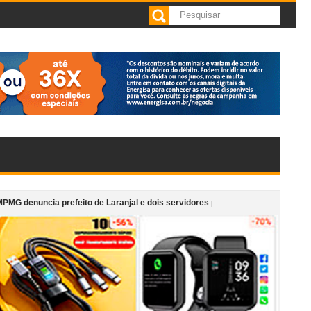
cia prefeito de Laranjal e dois servidores por irregularidades em licitações 
ndar de cafeteria anexa ao Supermercado Morais em Cataguases
“Monum