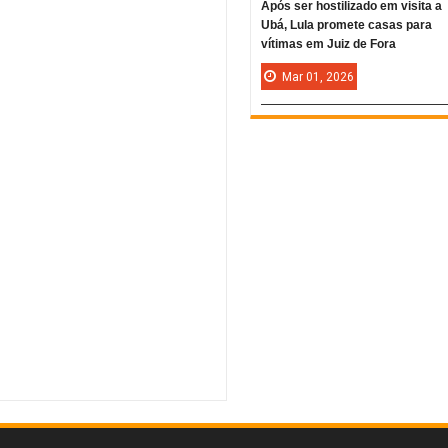
Após ser hostilizado em visita a
Ubá, Lula promete casas para
vítimas em Juiz de Fora
Mar
01,
2026
Rating:
5
Reviewed By:
Mídia Mineira