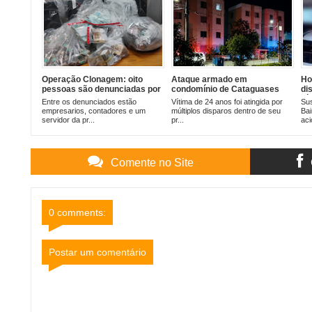
Operação Clonagem: oito
Ataque armado em
Ho
pessoas são denunciadas por
condomínio de Cataguases
di
envolvimento em esquema de
deixa jovem baleado
dí
Entre os denunciados estão
Vítima de 24 anos foi atingida por
Sus
fraude à licitação do
empresarios, contadores e um
múltiplos disparos dentro de seu
Bai
transporte coletivo urbano de
servidor da pr...
pr...
aci
Cataguases
Comente no Site
0 comments:
Postar um comentário