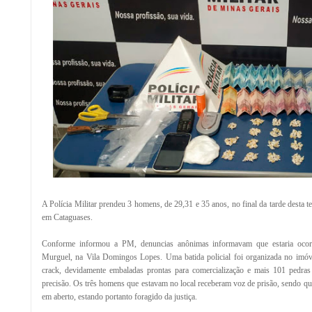
A Polícia Militar prendeu 3 homens, de 29,31 e 35 anos, no final da tarde desta te
em Cataguases.
Conforme informou a PM, denuncias anônimas informavam que estaria ocor
Murguel, na Vila Domingos Lopes. Uma batida policial foi organizada no imóv
crack, devidamente embaladas prontas para comercialização e mais 101 pedr
precisão. Os três homens que estavam no local receberam voz de prisão, sendo q
em aberto, estando portanto foragido da justiça.