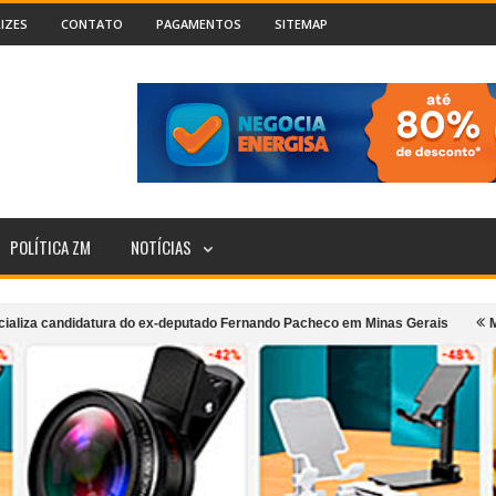
IZES
CONTATO
PAGAMENTOS
SITEMAP
POLÍTICA ZM
NOTÍCIAS
andidatura do ex-deputado Fernando Pacheco em Minas Gerais
MPMG denun
do transporte coletivo urbano de Cataguases
Incêndio atinge segundo a