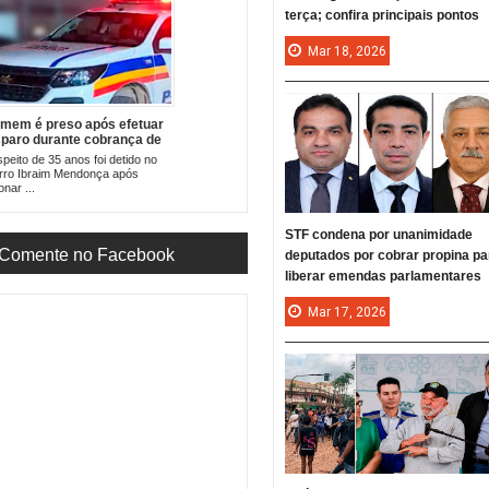
terça; confira principais pontos
Mar
18,
2026
mem é preso após efetuar
sparo durante cobrança de
vida em Cataguases
peito de 35 anos foi detido no
rro Ibraim Mendonça após
onar ...
STF condena por unanimidade
Comente no Facebook
deputados por cobrar propina pa
liberar emendas parlamentares
Mar
17,
2026