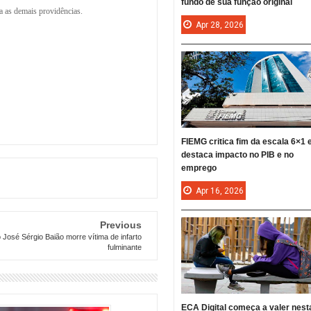
fundo de sua função original
ra as demais providências.
Apr
28,
2026
FIEMG critica fim da escala 6×1 
destaca impacto no PIB e no
emprego
Apr
16,
2026
Previous
José Sérgio Baião morre vítima de infarto
fulminante
ECA Digital começa a valer nest