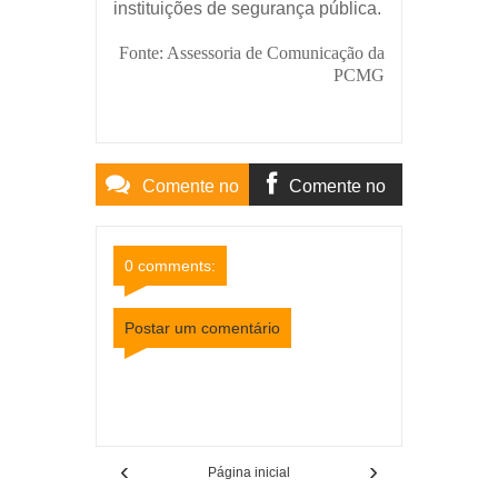
instituições de segurança pública.
Fonte: Assessoria de Comunicação da
PCMG
Comente no
Comente no
Site
Facebook
0 comments:
Postar um comentário
Item Reviewed:
PCMG promove palestra sobre
gestão para profissionais de segurança pública
em Juiz de Fora
Rating:
5
Reviewed By:
Mídia
Mineira
‹
›
Página inicial