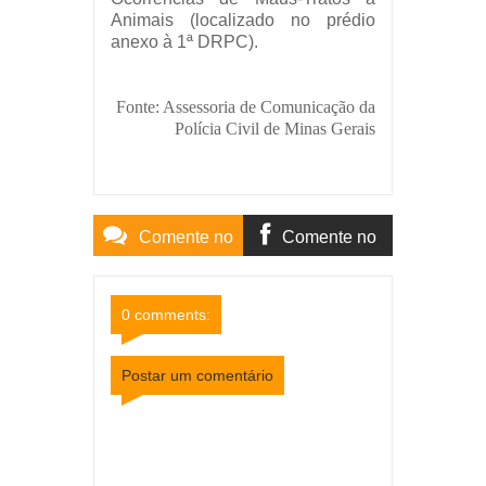
Animais (localizado no prédio
anexo à 1ª DRPC).
Fonte: Assessoria de Comunicação da
Polícia Civil de Minas Gerais
Comente no
Comente no
Site
Facebook
0 comments:
Postar um comentário
Item Reviewed:
4º Departamento de Polícia Civil
de Juiz de Fora será pela primeira vez chefiado
por uma mulher
Rating:
5
Reviewed By:
Mídia
Mineira