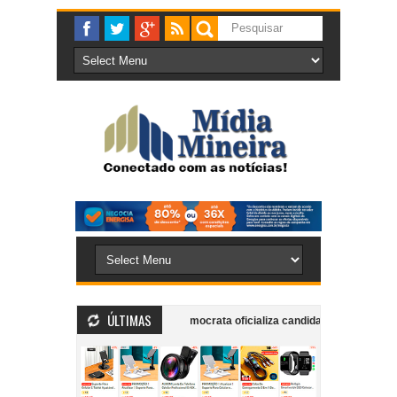
ÚLTIMAS
s e mobiliza bombeiros
Democrata oficializa candidatura do ex-deputad
por envolvimento em esquema de fraude à licitação do transporte coletivo u
mpanheira dentro de supermercado