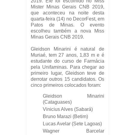
2019. Ele foi escolhido no Miss
Mister Minas Gerais CNB 2019
,
que aconteceu
na
noite desta
quarta-feira (14)
no DecorFest, em
Patos de Minas. O evento
escolheu também a nova Miss
Minas Gerais CNB 2019.
Gleidson Minarini é natural de
Muriaé, tem 27 anos, 1,83 m e é
estudante do curso de Farmácia
pela Unifaminas. Para chegar ao
primeiro lugar, Gleidson teve de
derrotar outros 15 candidatos. Os
cinco primeiros colocados foram:
Gleidson Minarini
(Cataguases)
Vinicius Alves (Sabará)
Bruno Marazi (Betim)
Lucas Avelar (Sete Lagoas)
Wagner Barcelar