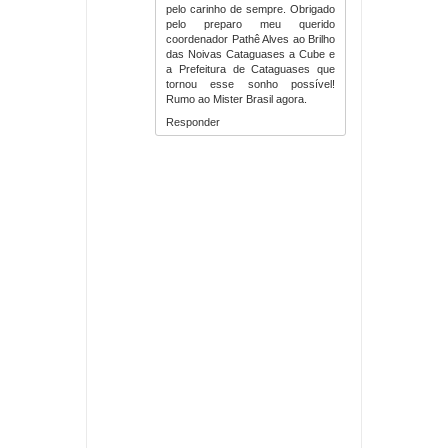
pelo carinho de sempre. Obrigado
pelo preparo meu querido
coordenador Pathê Alves ao Brilho
das Noivas Cataguases a Cube e
a Prefeitura de Cataguases que
tornou esse sonho possível!
Rumo ao Mister Brasil agora.
Responder
Item Reviewed:
Representante de Cataguases é
eleito Mister Minas Gerais CNB 2019
Rating:
5