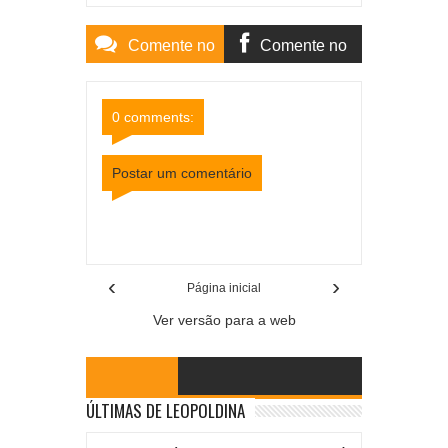
Comente no
Comente no
Site
Facebook
0 comments:
Postar um comentário
Item Reviewed:
Denatran cria aplicativo para
fiscalização digital de motoristas e veículos
Rating:
5
Reviewed By:
Mídia Mineira
‹
›
Página inicial
Ver versão para a web
ÚLTIMAS DE LEOPOLDINA