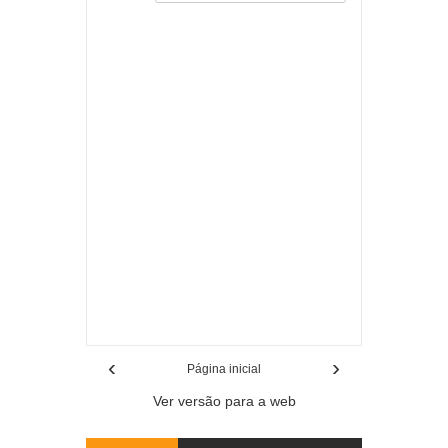
Item Reviewed:
Atletas de artes marciais de
Cataguases fazem bonito em Ponte Nova
Rating:
5
Reviewed By:
Mídia Mineira
‹
›
Página inicial
Ver versão para a web