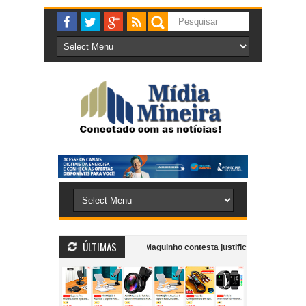
ÚLTIMAS
itações de obras
Vereador Maguinho contesta justificativa da Prefeitura 
“Monumento em Movimento”: Grupo Girarte, Kaê Guajajara e artistas locais 