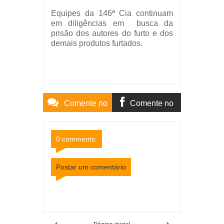
Equipes da 146ª Cia continuam
em diligências em busca da
prisão dos autores do furto e dos
demais produtos furtados.
Comente no
Comente no
Site
Facebook
0 comments:
Postar um comentário
Item Reviewed:
Cataguases: PM recupera parte
de material furtado em escola municipal
Rating:
5
Reviewed By:
Mídia Mineira
‹
›