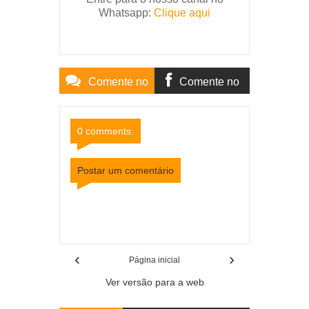
Whatsapp:
Clique aqui
Comente no
Comente no
Site
Facebook
0 comments:
Postar um comentário
Item Reviewed:
Médicos ameaçam paralisação no
Hospital de Cataguases e funcionários estão
desmotivados
Rating:
5
Reviewed By:
Mídia
Mineira
‹
›
Página inicial
Ver versão para a web