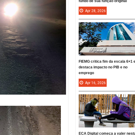
fundo de sua função original
Apr
28,
2026
FIEMG critica fim da escala 6×1 
destaca impacto no PIB e no
emprego
Apr
16,
2026
ECA Digital começa a valer nest