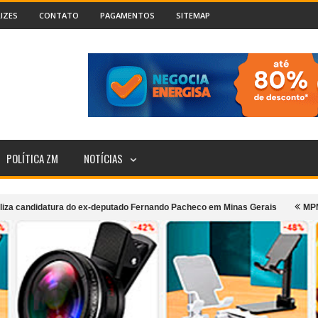
IZES
CONTATO
PAGAMENTOS
SITEMAP
POLÍTICA ZM
NOTÍCIAS
a do ex-deputado Fernando Pacheco em Minas Gerais
MPMG denuncia prefe
orte coletivo urbano de Cataguases
Incêndio atinge segundo andar de 