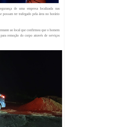
segurança de uma empresa localizada nas
ue possam ter trafegado pela área no horário
esentante ao local que confirmou que o homem
s para remoção do corpo através de serviços