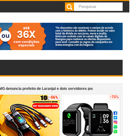
ito de Laranjal e dois servidores por irregularidades em licitações de obras
cafeteria anexa ao Supermercado Morais em Cataguases
“Monumento em M