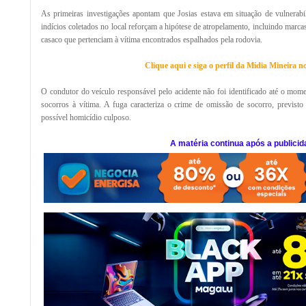
As primeiras investigações apontam que Josias estava em situação de vulnerabil
indícios coletados no local reforçam a hipótese de atropelamento, incluindo marca
casaco que pertenciam à vítima encontrados espalhados pela rodovia.
Clique aqui e siga o perfil da Mídia Mineira 
O condutor do veículo responsável pelo acidente não foi identificado até o mome
socorros à vítima. A fuga caracteriza o crime de omissão de socorro, previsto
possível homicídio culposo.
A matéria continua após a publicid