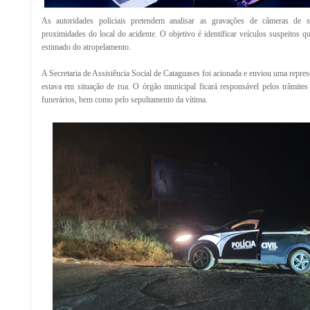
As autoridades policiais pretendem analisar as gravações de câmeras de 
proximidades do local do acidente. O objetivo é identificar veículos suspeitos q
estimado do atropelamento.
A Secretaria de Assistência Social de Cataguases foi acionada e enviou uma repr
estava em situação de rua. O órgão municipal ficará responsável pelos trâmite
funerários, bem como pelo sepultamento da vítima.