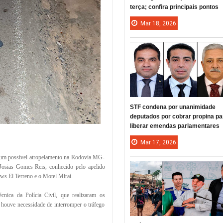
terça; confira principais pontos
Mar
18,
2026
STF condena por unanimidade
deputados por cobrar propina pa
liberar emendas parlamentares
Mar
17,
2026
 um possível atropelamento na Rodovia MG-
 Josias Gomes Reis, conhecido pelo apelido
ows El Terreno e o Motel Miraí.
cnica da Polícia Civil, que realizaram os
o houve necessidade de interromper o tráfego