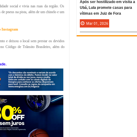
Após ser hostilizado em visita a
idade social e vivia nas ruas da região. Os
Ubá, Lula promete casas para
s de pneus na pista, além de um chinelo e um
vítimas em Juiz de Fora
Mar
01,
2026
no Instagram
nto e deixou o local sem prestar os devidos
 no Código de Trânsito Brasileiro, além do
ade.