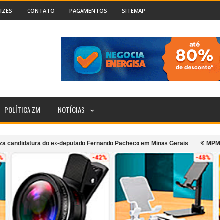
IZES
CONTATO
PAGAMENTOS
SITEMAP
POLÍTICA ZM
NOTÍCIAS
ura do ex-deputado Fernando Pacheco em Minas Gerais
MPMG denuncia pref
sporte coletivo urbano de Cataguases
Incêndio atinge segundo andar d