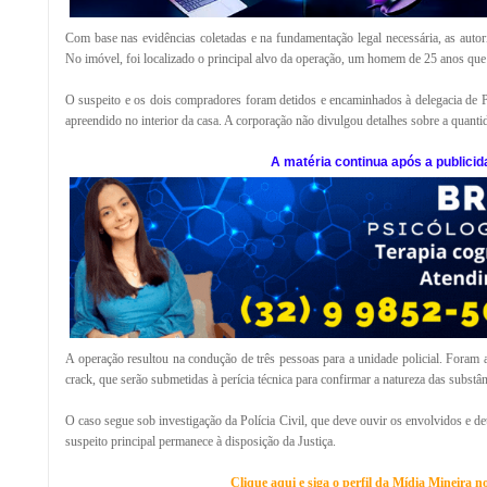
Com base nas evidências coletadas e na fundamentação legal necessária, as autorid
No imóvel, foi localizado o principal alvo da operação, um homem de 25 anos que j
O suspeito e os dois compradores foram detidos e encaminhados à delegacia de Pol
apreendido no interior da casa. A corporação não divulgou detalhes sobre a quanti
A matéria continua após a publicid
A operação resultou na condução de três pessoas para a unidade policial. Foram
crack, que serão submetidas à perícia técnica para confirmar a natureza das substân
O caso segue sob investigação da Polícia Civil, que deve ouvir os envolvidos e d
suspeito principal permanece à disposição da Justiça.
Clique aqui e siga o perfil da Mídia Mineira 