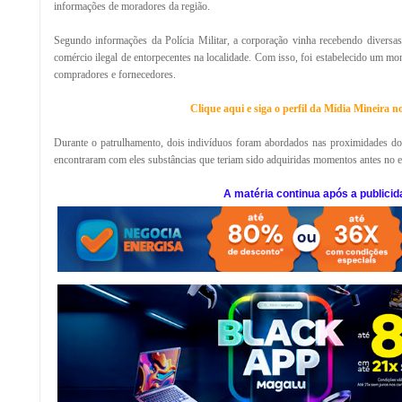
informações de moradores da região.
Segundo informações da Polícia Militar, a corporação vinha recebendo diversas
comércio ilegal de entorpecentes na localidade. Com isso, foi estabelecido um mon
compradores e fornecedores.
Clique aqui e siga o perfil da Mídia Mineira 
Durante o patrulhamento, dois indivíduos foram abordados nas proximidades do lo
encontraram com eles substâncias que teriam sido adquiridas momentos antes no 
A matéria continua após a publicid