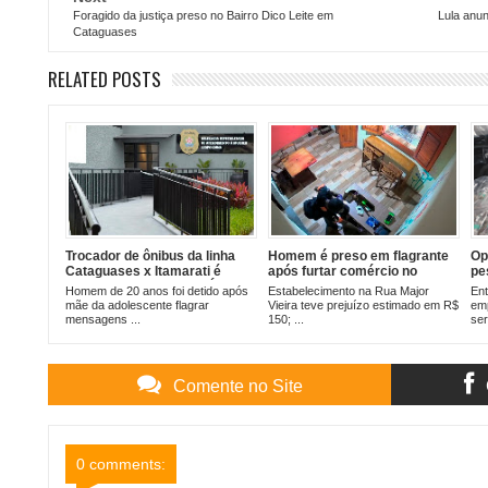
Foragido da justiça preso no Bairro Dico Leite em
Lula anun
Cataguases
RELATED POSTS
Trocador de ônibus da linha
Homem é preso em flagrante
Op
Cataguases x Itamarati é
após furtar comércio no
pe
suspeito de enviar foto Íntima
centro de Cataguases
en
Homem de 20 anos foi detido após
Estabelecimento na Rua Major
Ent
para menina de 12 anos
fr
mãe da adolescente flagrar
Vieira teve prejuízo estimado em R$
emp
tr
mensagens ...
150; ...
ser
Ca
Comente no Site
0 comments: