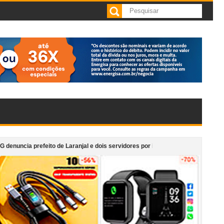
eito de Laranjal e dois servidores por irregularidades em licitações de obras
e cafeteria anexa ao Supermercado Morais em Cataguases
“Monumento em 