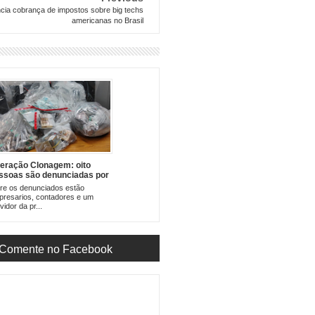
cia cobrança de impostos sobre big techs
americanas no Brasil
eração Clonagem: oito
ssoas são denunciadas por
volvimento em esquema de
re os denunciados estão
aude à licitação do
resarios, contadores e um
ansporte coletivo urbano de
vidor da pr...
taguases
Comente no Facebook