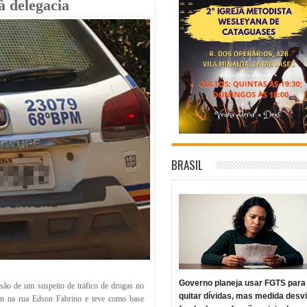
à delegacia
BRASIL
Governo planeja usar FGTS para
risão de um suspeito de tráfico de drogas no
quitar dívidas, mas medida desv
in na rua Edson Fabrino e teve como base