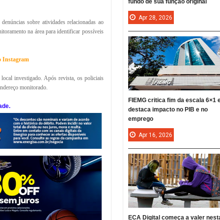
fundo de sua função original
Apr
28,
2026
 denúncias sobre atividades relacionadas ao
itoramento na área para identificar possíveis
no Instagram
cal investigado. Após revista, os policiais
endereço monitorado.
FIEMG critica fim da escala 6×1 
ade.
destaca impacto no PIB e no
emprego
Apr
16,
2026
ECA Digital começa a valer nest