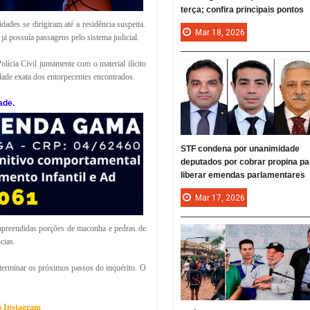
terça; confira principais pontos
ades se dirigiram até a residência suspeita.
Mar
18,
2026
á possuía passagens pelo sistema judicial.
ícia Civil juntamente com o material ilícito
dade exata dos entorpecentes encontrados.
ade.
STF condena por unanimidade
deputados por cobrar propina pa
liberar emendas parlamentares
Mar
17,
2026
 apreendidas porções de maconha e pedras de
cias.
eterminar os próximos passos do inquérito. O
no Instagram