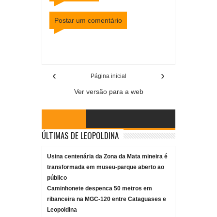
Postar um comentário
Item Reviewed:
Parente de adolescente é
indiciado por agressão a jovem em Cataguases
Rating:
5
Reviewed By:
Mídia Mineira
‹
›
Página inicial
Ver versão para a web
ÚLTIMAS DE LEOPOLDINA
Usina centenária da Zona da Mata mineira é
transformada em museu-parque aberto ao
público
Caminhonete despenca 50 metros em
ribanceira na MGC-120 entre Cataguases e
Leopoldina