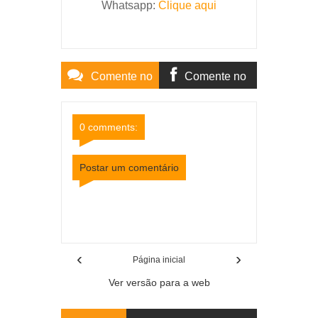
Whatsapp:
Clique aqui
Comente no
Comente no
Site
Facebook
0 comments:
Postar um comentário
Item Reviewed:
Polícia Civil prende em Argirita
homem condenado por homicídio de adolescente
grávida em Juiz de Fora
Rating:
5
Reviewed By:
Mídia Mineira
‹
›
Página inicial
Ver versão para a web