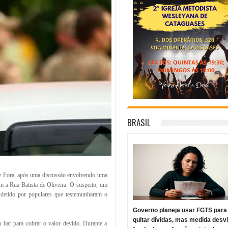
BRASIL
de Fora, após uma discussão envolvendo uma
 a Rua Batista de Oliveira. O suspeito, um
 detido por populares que testemunharam o
Governo planeja usar FGTS para
quitar dívidas, mas medida desv
 bar para cobrar o valor devido. Durante a