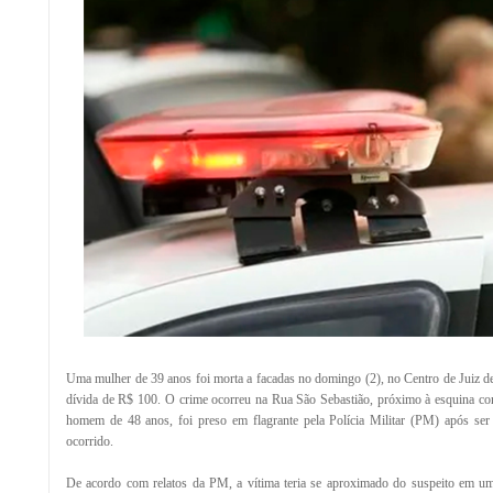
Uma mulher de 39 anos foi morta a facadas no domingo (2), no Centro de Juiz 
dívida de R$ 100. O crime ocorreu na Rua São Sebastião, próximo à esquina com
homem de 48 anos, foi preso em flagrante pela Polícia Militar (PM) após ser
ocorrido.
De acordo com relatos da PM, a vítima teria se aproximado do suspeito em um