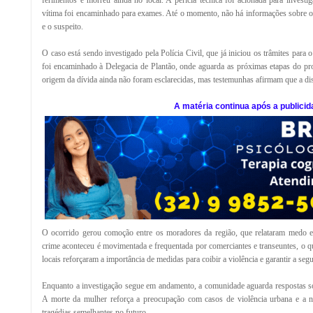
ferimentos e morreu ainda no local. A perícia técnica foi acionada para investi
vítima foi encaminhado para exames. Até o momento, não há informações sobre o g
e o suspeito.
O caso está sendo investigado pela Polícia Civil, que já iniciou os trâmites para 
foi encaminhado à Delegacia de Plantão, onde aguarda as próximas etapas do pro
origem da dívida ainda não foram esclarecidas, mas testemunhas afirmam que a dis
A matéria continua após a publicid
O ocorrido gerou comoção entre os moradores da região, que relataram medo e
crime aconteceu é movimentada e frequentada por comerciantes e transeuntes, o 
locais reforçaram a importância de medidas para coibir a violência e garantir a segu
Enquanto a investigação segue em andamento, a comunidade aguarda respostas so
A morte da mulher reforça a preocupação com casos de violência urbana e a ne
tragédias semelhantes no futuro.