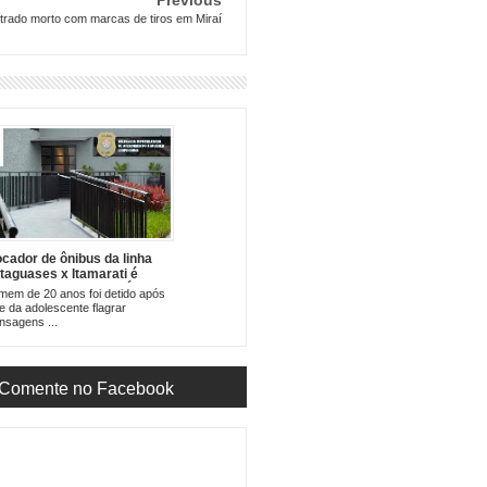
ado morto com marcas de tiros em Miraí
ocador de ônibus da linha
taguases x Itamarati é
speito de enviar foto Íntima
em de 20 anos foi detido após
ra menina de 12 anos
 da adolescente flagrar
sagens ...
Comente no Facebook