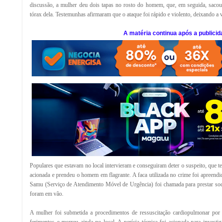
discussão, a mulher deu dois tapas no rosto do homem, que, em seguida, sacou 
tórax dela. Testemunhas afirmaram que o ataque foi rápido e violento, deixando a 
A matéria continua após a publicid
Populares que estavam no local intervieram e conseguiram deter o suspeito, que ten
acionada e prendeu o homem em flagrante. A faca utilizada no crime foi apreendi
Samu (Serviço de Atendimento Móvel de Urgência) foi chamada para prestar soco
foram em vão.
A mulher foi submetida a procedimentos de ressuscitação cardiopulmonar por 