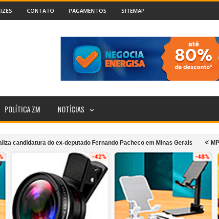
IZES
CONTATO
PAGAMENTOS
SITEMAP
POLÍTICA ZM
NOTÍCIAS
atura do ex-deputado Fernando Pacheco em Minas Gerais
MPMG denuncia p
ransporte coletivo urbano de Cataguases
Incêndio atinge segundo andar