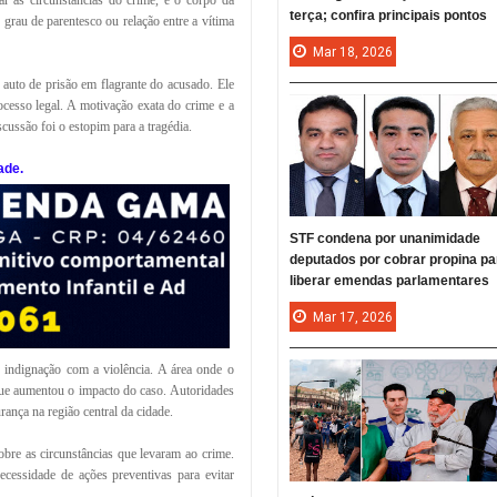
gar as circunstâncias do crime, e o corpo da
terça; confira principais pontos
rau de parentesco ou relação entre a vítima
Mar
18,
2026
o auto de prisão em flagrante do acusado. Ele
cesso legal. A motivação exata do crime e a
cussão foi o estopim para a tragédia.
ade.
STF condena por unanimidade
deputados por cobrar propina pa
liberar emendas parlamentares
Mar
17,
2026
 indignação com a violência. A área onde o
que aumentou o impacto do caso. Autoridades
rança na região central da cidade.
bre as circunstâncias que levaram ao crime.
cessidade de ações preventivas para evitar