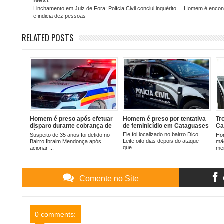
Linchamento em Juiz de Fora: Polícia Civil conclui inquérito
Homem é encontr
e indicia dez pessoas
RELATED POSTS
Homem é preso após efetuar
Homem é preso por tentativa
Tr
disparo durante cobrança de
de feminicídio em Cataguases
Ca
dívida em Cataguases
su
Ele foi localizado no bairro Dico
Suspeito de 35 anos foi detido no
Hom
pa
Leite oito dias depois do ataque
Bairro Ibraim Mendonça após
mãe
que...
acionar ...
men
Comente no Site
0 comments: