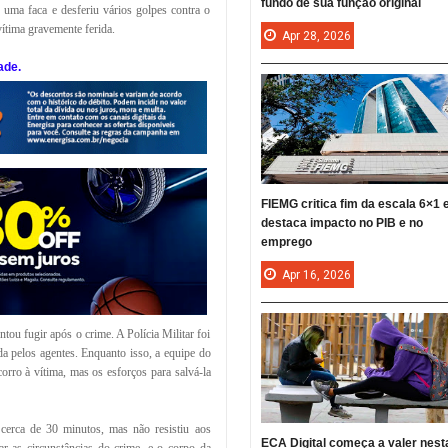
fundo de sua função original
uma faca e desferiu vários golpes contra o
vítima gravemente ferida.
Apr
28,
2026
ade.
FIEMG critica fim da escala 6×1 
destaca impacto no PIB e no
emprego
Apr
16,
2026
tou fugir após o crime. A Polícia Militar foi
da pelos agentes. Enquanto isso, a equipe do
rro à vítima, mas os esforços para salvá-la
cerca de 30 minutos, mas não resistiu aos
ECA Digital começa a valer nest