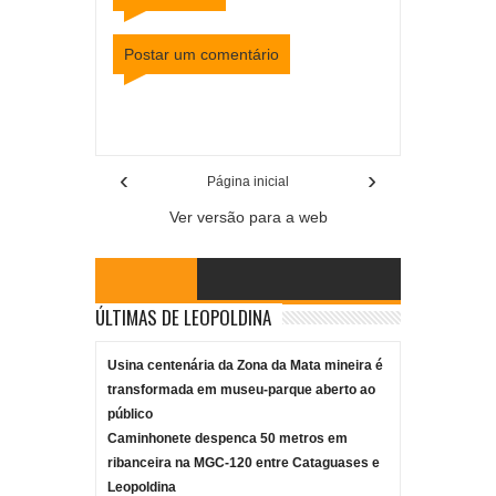
Postar um comentário
Item Reviewed:
Família de homem acusado de
estupro e espancado até a morte pede justiça
Rating:
5
Reviewed By:
Mídia Mineira
‹
›
Página inicial
Ver versão para a web
ÚLTIMAS DE LEOPOLDINA
Usina centenária da Zona da Mata mineira é
transformada em museu-parque aberto ao
público
Caminhonete despenca 50 metros em
ribanceira na MGC-120 entre Cataguases e
Leopoldina