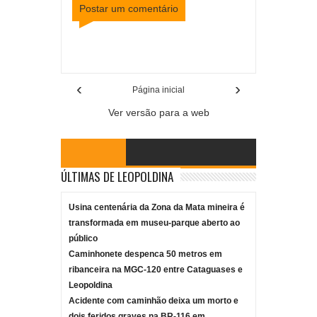
Postar um comentário
Item Reviewed:
Corpo de homem desaparecido é
encontrado em Cataguases
Rating:
5
Reviewed
By:
Mídia Mineira
‹
›
Página inicial
Ver versão para a web
ÚLTIMAS DE LEOPOLDINA
Usina centenária da Zona da Mata mineira é
transformada em museu-parque aberto ao
público
Caminhonete despenca 50 metros em
ribanceira na MGC-120 entre Cataguases e
Leopoldina
Acidente com caminhão deixa um morto e
dois feridos graves na BR-116 em