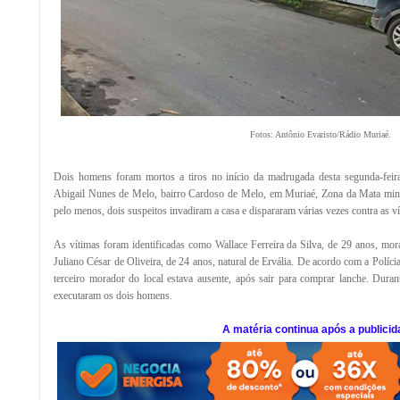
Fotos: Antônio Evaristo/Rádio Muriaé.
Dois homens foram mortos a tiros no início da madrugada desta segunda-feira
Abigail Nunes de Melo, bairro Cardoso de Melo, em Muriaé, Zona da Mata mine
pelo menos, dois suspeitos invadiram a casa e dispararam várias vezes contra as ví
As vítimas foram identificadas como Wallace Ferreira da Silva, de 29 anos, mo
Juliano César de Oliveira, de 24 anos, natural de Ervália. De acordo com a Políc
terceiro morador do local estava ausente, após sair para comprar lanche. Duran
executaram os dois homens.
A matéria continua após a publicid