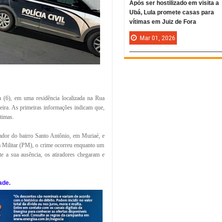
Após ser hostilizado em visita a
Ubá, Lula promete casas para
vítimas em Juiz de Fora
Mar
01,
2026
 (6), em uma residência localizada na Rua
ira. As primeiras informações indicam que,
timas.
rador do bairro Santo Antônio, em Muriaé, e
ia Militar (PM), o crime ocorreu enquanto um
te a sua ausência, os atiradores chegaram e
ade.