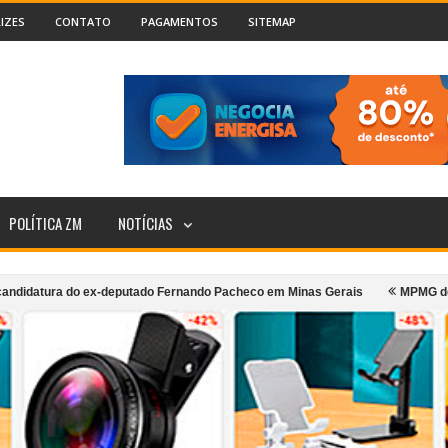
IZES
CONTATO
PAGAMENTOS
SITEMAP
POLÍTICA ZM
NOTÍCIAS
o ex-deputado Fernando Pacheco em Minas Gerais
MPMG denuncia prefeito
e coletivo urbano de Cataguases
Incêndio atinge segundo andar de caf