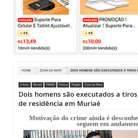
HOME
ZONA DA MATA
DOIS HOMENS SÃO EXECUTADOS A TIROS 
Crimes
Muriaé
PMMG
Polícia
Região
Zona da Mata
Dois homens são executados a tiros
de residência em Muriaé
Motivação do crime ainda é desconhec
seguem em andament