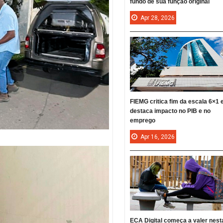
fundo de sua função original
Apr
28,
2026
FIEMG critica fim da escala 6×1 
destaca impacto no PIB e no
emprego
Apr
16,
2026
ECA Digital começa a valer nest