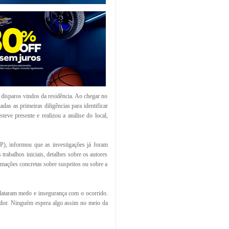
disparos vindos da residência. Ao chegar no
adas as primeiras diligências para identificar
teve presente e realizou a análise do local,
P), informou que as investigações já foram
rabalhos iniciais, detalhes sobre os autores
rmações concretas sobre suspeitos ou sobre a
lataram medo e insegurança com o ocorrido.
tador. Ninguém espera algo assim no meio da