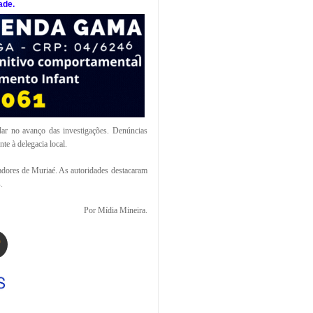
ade.
dar no avanço das investigações. Denúncias
e à delegacia local.
radores de Muriaé. As autoridades destacaram
.
Por Mídia Mineira.