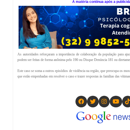
A matéria continua após a publicid
As autoridades reforçaram a importância de colaboração da população para aju
podem ser feitas de forma anônima pelo 190 ou Disque Denúncia 181 ou diretament
Este caso se soma a outros episódios de violência na região, que preocupa os mo
que estão empenhadas em resolver o caso e trazer respostas às famílias das vítimas