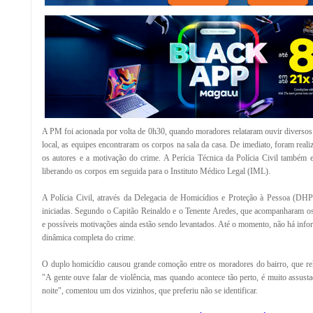
A PM foi acionada por volta de 0h30, quando moradores relataram ouvir diversos 
local, as equipes encontraram os corpos na sala da casa. De imediato, foram realiz
os autores e a motivação do crime. A Perícia Técnica da Polícia Civil também es
liberando os corpos em seguida para o Instituto Médico Legal (IML).
A Polícia Civil, através da Delegacia de Homicídios e Proteção à Pessoa (DHP
iniciadas. Segundo o Capitão Reinaldo e o Tenente Aredes, que acompanharam os t
e possíveis motivações ainda estão sendo levantados. Até o momento, não há info
dinâmica completa do crime.
O duplo homicídio causou grande comoção entre os moradores do bairro, que re
"A gente ouve falar de violência, mas quando acontece tão perto, é muito assus
noite", comentou um dos vizinhos, que preferiu não se identificar.