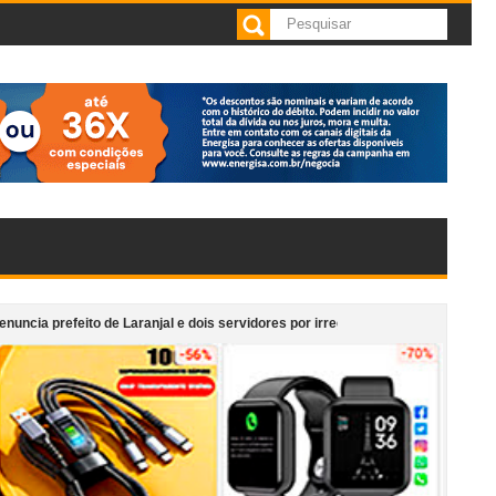
 de Laranjal e dois servidores por irregularidades em licitações de obras
eteria anexa ao Supermercado Morais em Cataguases
“Monumento em Movi