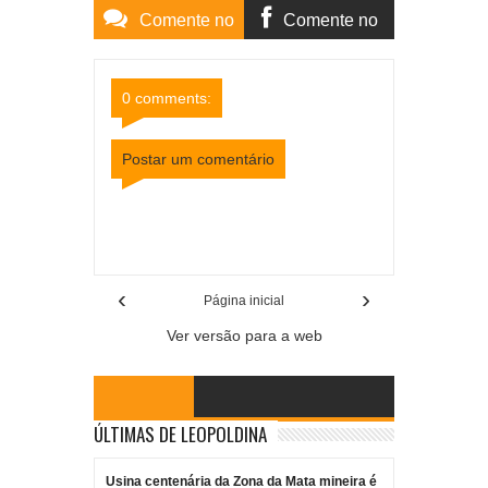
Comente no
Comente no
Site
Facebook
0 comments:
Postar um comentário
Item Reviewed:
Chuva intensa em Juiz de Fora
causa alagamentos, quedas de árvores e deixa
milhares sem energia
Rating:
5
Reviewed By:
Mídia Mineira
‹
›
Página inicial
Ver versão para a web
ÚLTIMAS DE LEOPOLDINA
Usina centenária da Zona da Mata mineira é