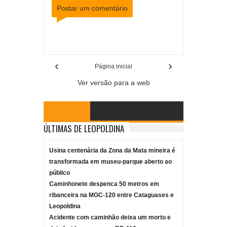
Postar um comentário
Item Reviewed:
Carreta com produtos químicos
tomba na BR-116
Rating:
5
Reviewed By:
Mídia
Mineira
‹
›
Página inicial
Ver versão para a web
ÚLTIMAS DE LEOPOLDINA
Usina centenária da Zona da Mata mineira é
transformada em museu-parque aberto ao
público
Caminhonete despenca 50 metros em
ribanceira na MGC-120 entre Cataguases e
Leopoldina
Acidente com caminhão deixa um morto e