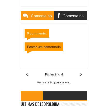
Comente no
Comente no
Site
Facebook
0 comments:
Postar um comentário
Item Reviewed:
Câmara de Cataguases realiza
última sessão do ano com pauta extensa
Rating:
5
Reviewed By:
Mídia Mineira
‹
›
Página inicial
Ver versão para a web
ÚLTIMAS DE LEOPOLDINA