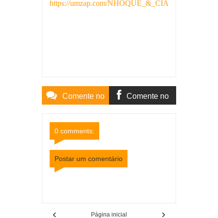
https://umzap.com/NHOQUE_&_CIA
Comente no
Comente no
Site
Facebook
0 comments:
Postar um comentário
Item Reviewed:
Show ao vivo no Facebook marca
início de Festival Gastronômico em Cataguases
Rating:
5
Reviewed By:
Mídia Mineira
‹
›
Página inicial