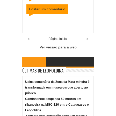
Postar um comentário
Item Reviewed:
Condutor fica preso em veículo
dependurado em muro de clube em Cataguases
Rating:
5
Reviewed By:
Mídia Mineira
‹
›
Página inicial
Ver versão para a web
ÚLTIMAS DE LEOPOLDINA
Usina centenária da Zona da Mata mineira é
transformada em museu-parque aberto ao
público
Caminhonete despenca 50 metros em
ribanceira na MGC-120 entre Cataguases e
Leopoldina
Acidente com caminhão deixa um morto e