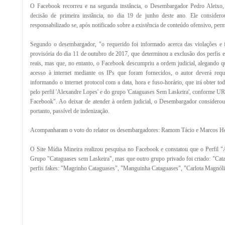
O Facebook recorreu e na segunda instância, o Desembargador Pedro Aleixo,
decisão de primeira instância, no dia 19 de junho deste ano. Ele conside
responsabilizado se, após notificado sobre a existência de conteúdo ofensivo, per
Segundo o desembargador, "o requerido foi informado acerca das violações e f
provisória do dia 11 de outubro de 2017, que determinou a exclusão dos perfis e
reais, mas que, no entanto, o Facebook descumpriu a ordem judicial, alegando qu
acesso à internet mediante os IPs que foram fornecidos, o autor deverá requ
informando o internet protocol com a data, hora e fuso-horário, que irá obter t
pelo perfil 'Alexandre Lopes' e do grupo 'Cataguases Sem Laskeira', conforme URLs
Facebook". Ao deixar de atender à ordem judicial, o Desembargador considerou 
portanto, passível de indenização.
Acompanharam o voto do relator os desembargadores: Ramom Tácio e Marcos Hen
O Site Mídia Mineira realizou pesquisa no Facebook e constatou que o Perfil 
Grupo "Cataguases sem Laskeira", mas que outro grupo privado foi criado: "Cata
perfis fakes: "Magrinho Cataguases", "Manguinha Cataguases", "Carlota Magnól