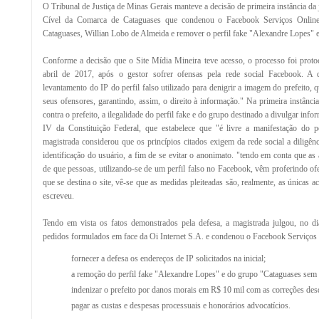
O Tribunal de Justiça de Minas Gerais manteve a decisão de primeira instância da 
Cível da Comarca de Cataguases que condenou o
Facebook Serviços Online
Cataguases, Willian Lobo de Almeida e remover o perfil fake "Alexandre Lopes" 
Conforme a decisão que o Site Mídia Mineira teve acesso, o processo foi protoc
abril de 2017, após o gestor sofrer ofensas pela rede social Facebook. A 
levantamento do IP do perfil falso utilizado para denigrir a imagem do prefeito, q
seus ofensores, garantindo, assim, o direito à informação." Na primeira instânci
contra o prefeito, a ilegalidade do perfil fake e do grupo destinado a divulgar inf
IV da Constituição Federal, que estabelece que "é livre a manifestação do
magistrada considerou que os princípios citados exigem da rede social a diligên
identificação do usuário, a fim de se evitar o anonimato. "tendo em conta que a
de que pessoas, utilizando-se de um perfil falso no Facebook, vêm proferindo of
que se destina o site, vê-se que as medidas pleiteadas são, realmente, as únicas ac
escreveu.
Tendo em vista os fatos demonstrados pela defesa, a magistrada julgou, no d
pedidos formulados em face da Oi Internet S.A. e condenou o Facebook Serviços 
fornecer a defesa os endereços de IP solicitados na inicial;
a remoção do perfil fake "Alexandre Lopes" e do grupo "Cataguases sem 
indenizar o prefeito por danos morais em R$ 10 mil com as correções des
pagar as custas e despesas processuais e honorários advocatícios.