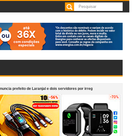
eito de Laranjal e dois servidores por irregularidades em licitações de obras
 cafeteria anexa ao Supermercado Morais em Cataguases
“Monumento em 