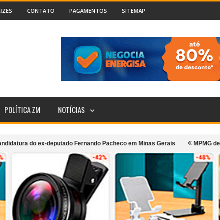
IZES
CONTATO
PAGAMENTOS
SITEMAP
POLÍTICA ZM
NOTÍCIAS
ra do ex-deputado Fernando Pacheco em Minas Gerais
MPMG denuncia pref
porte coletivo urbano de Cataguases
Incêndio atinge segundo andar de