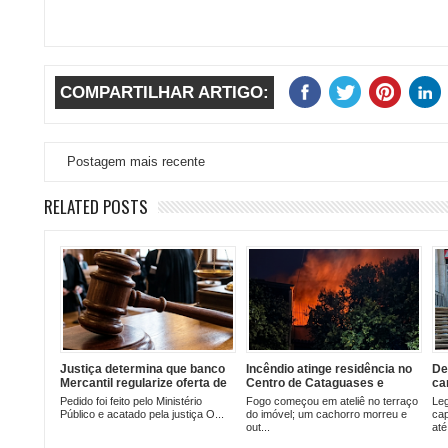
COMPARTILHAR ARTIGO:
Postagem mais recente
RELATED POSTS
Justiça determina que banco
Incêndio atinge residência no
De
Mercantil regularize oferta de
Centro de Cataguases e
ca
contas sem tarifas para
mobiliza bombeiros
Fe
Pedido foi feito pelo Ministério
​Fogo começou em ateliê no terraço
Leg
beneficiários do INSS em
Ge
Público e acatado pela justiça O...
do imóvel; um cachorro morreu e
cap
Cataguases
out...
até 