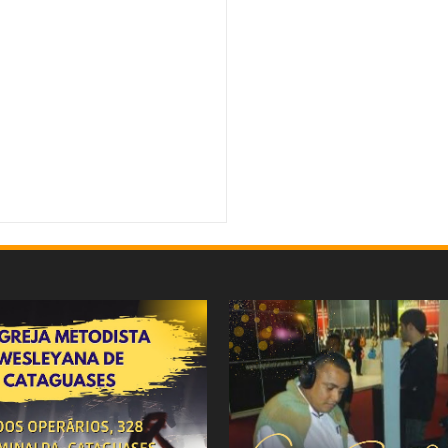
is falsos no Facebook
Rating:
5
Reviewed