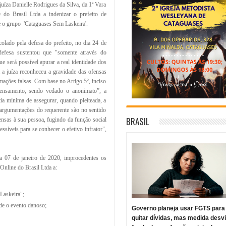
juíza Danielle Rodrigues da Silva, da 1ª Vara
 do Brasil Ltda a indenizar o prefeito de
e o grupo 'Cataguases Sem Laskeira'.
olado pela defesa do prefeito, no dia 24 de
defesa sustentou que "somente através do
ue será possível apurar a real identidade dos
a a juíza reconheceu a gravidade das ofensas
ormações falsas. Com base no Artigo 5º, inciso
 pensamento, sendo vedado o anonimato”, a
cia mínima de assegurar, quando pleiteada, a
s argumentações do requerente são no sentido
BRASIL
ensas à sua pessoa, fugindo da função social
essíveis para se conhecer o efetivo infrator",
ia 07 de janeiro de 2020, improcedentes os
Online do Brasil Ltda a:
Laskeira";
de o evento danoso;
Governo planeja usar FGTS para
quitar dívidas, mas medida desv