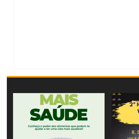
Item Reviewed:
Prefeito de Cataguases será indenizado por agressões de perf
By:
Mídia Mineira