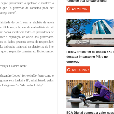
fundo de sua função original
 negou provimento a apelação e manteve a
rou que "o provedor de conteúdo pode ser
Apr
28,
2026
maneça inerte".
alsidade do perfil com a decisão de tutela
m 24 horas, sob pena de multa diária de mil
e: "após identificar todos os provedores de
erer a expedição de ofício aos provedores
odos os dados pessoais acerca do responsável
 indicadas na inicial, na plataforma do Site
que o requerido cometeu ato ilícito, sendo,
FIEMG critica fim da escala 6×1 
destaca impacto no PIB e no
emprego
rique Caldeira Brant.
Apr
16,
2026
"Alexandre Lopes" foi excluído, bem como o
guases sem Laskeira II", administrado pelos
ia Cataguases" e "Alexandre Lobby".
ECA Digital começa a valer nest