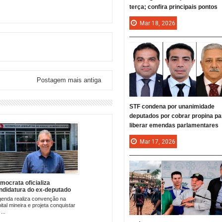
terça; confira principais pontos
Mar
18,
2026
Postagem mais antiga
STF condena por unanimidade
deputados por cobrar propina pa
liberar emendas parlamentares
Mar
17,
2026
mocrata oficializa
ndidatura do ex-deputado
rnando Pacheco em Minas
enda realiza convenção na
rais
ital mineira e projeta conquistar
...