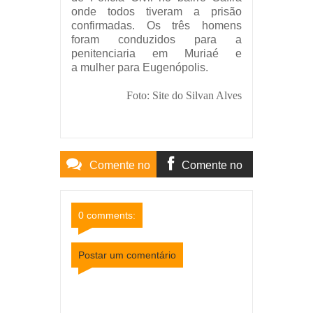
onde todos tiveram a prisão
confirmadas. Os três homens
foram conduzidos para a
penitenciaria em Muriaé e
a mulher para Eugenópolis.
Foto: Site do Silvan Alves
Comente no
Comente no
Site
Facebook
0 comments:
Postar um comentário
Item Reviewed:
Polícia prende quatro e apreende
mais de 500 papelotes de cocaína em Muriaé
Rating:
5
Reviewed By:
Mídia Mineira