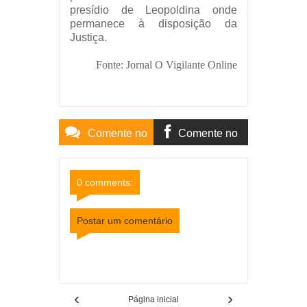
presídio de Leopoldina onde
permanece à disposição da
Justiça.
Fonte: Jornal O Vigilante Online
Comente no
Comente no
Site
Facebook
0 comments:
Postar um comentário
Item Reviewed:
Jovem testemunha acidente e
acaba preso em Leopoldina
Rating:
5
Reviewed
By:
Mídia Mineira
‹
›
Página inicial