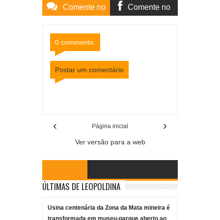
Comente no
Comente no
Site
Facebook
0 comments:
Postar um comentário
Item Reviewed:
Corpo de mulher que caiu no Rio
Pomba é encontrado
Rating:
5
Reviewed By:
Mídia Mineira
‹
›
Página inicial
Ver versão para a web
ÚLTIMAS DE LEOPOLDINA
Usina centenária da Zona da Mata mineira é
transformada em museu-parque aberto ao