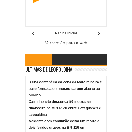
Item Reviewed:
Condutor de caminhonete morre e
esposa fica gravemente ferida em colisão com
carreta na BR-116 em Leopoldina
Rating:
5
Reviewed By:
Mídia Mineira
‹
›
Página inicial
Ver versão para a web
ÚLTIMAS DE LEOPOLDINA
Usina centenária da Zona da Mata mineira é
transformada em museu-parque aberto ao
público
Caminhonete despenca 50 metros em
ribanceira na MGC-120 entre Cataguases e
Leopoldina
Acidente com caminhão deixa um morto e
dois feridos graves na BR-116 em