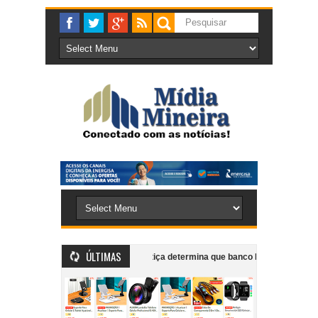
ÚLTIMAS
i decisão ao Executivo
Justiça determina que banco Mercantil regularize
sexta
Projeto Girarte supera 5 mil atendimentos e fortalece formação artís