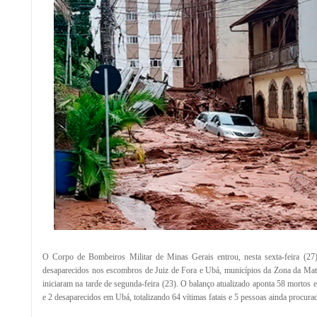
O Corpo de Bombeiros Militar de Minas Gerais entrou, nesta sexta-feira (27)
desaparecidos nos escombros de Juiz de Fora e Ubá, municípios da Zona da Mata
iniciaram na tarde de segunda-feira (23). O balanço atualizado aponta 58 mortos 
e 2 desaparecidos em Ubá, totalizando 64 vítimas fatais e 5 pessoas ainda procurad