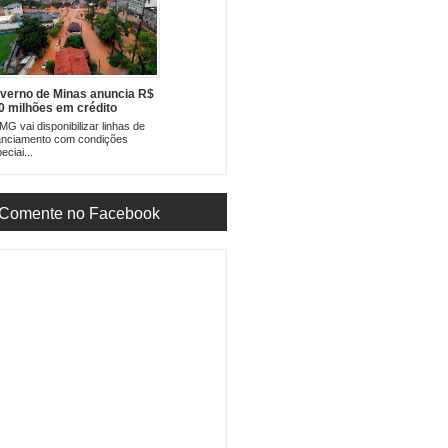
verno de Minas anuncia R$
0 milhões em crédito
ergencial para empresas e
G vai disponibilizar linhas de
efeituras atingidas pelas
anciamento com condições
uvas
eciai...
Comente no Facebook