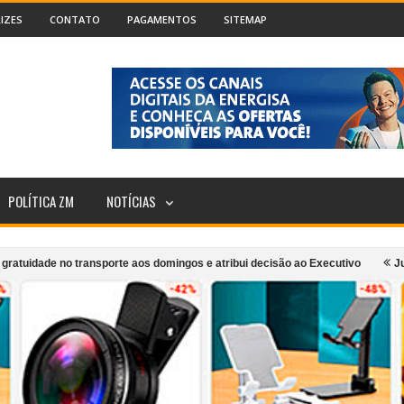
IZES
CONTATO
PAGAMENTOS
SITEMAP
POLÍTICA ZM
NOTÍCIAS
no transporte aos domingos e atribui decisão ao Executivo
Justiça determ
e em apresentação gratuita nesta sexta
Projeto Girarte supera 5 mil aten