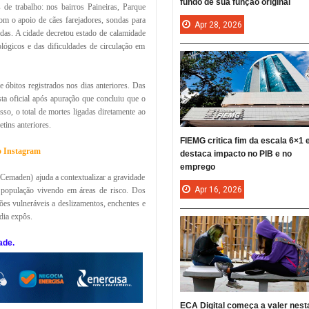
fundo de sua função original
 de trabalho: nos bairros Paineiras, Parque
m o apoio de cães farejadores, sondas para
Apr
28,
2026
adas. A cidade decretou estado de calamidade
lógicos e das dificuldades de circulação em
 óbitos registrados nos dias anteriores. Das
ista oficial após apuração que concluiu que o
sso, o total de mortes ligadas diretamente ao
tins anteriores.
FIEMG critica fim da escala 6×1 
no Instagram
destaca impacto no PIB e no
emprego
Cemaden) ajuda a contextualizar a gravidade
Apr
16,
2026
 população vivendo em áreas de risco. Dos
s vulneráveis a deslizamentos, enchentes e
dia expôs.
ade.
ECA Digital começa a valer nest