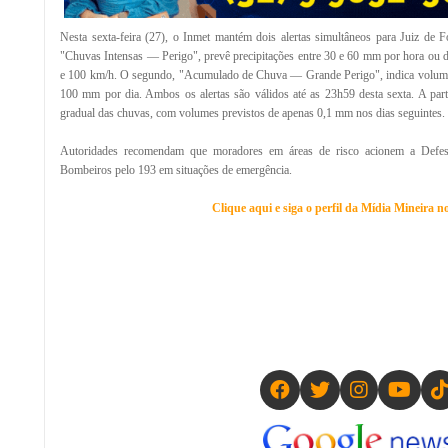
Nesta sexta-feira (27), o Inmet mantém dois alertas simultâneos para Juiz de F
"Chuvas Intensas — Perigo", prevê precipitações entre 30 e 60 mm por hora ou 
e 100 km/h. O segundo, "Acumulado de Chuva — Grande Perigo", indica volume
100 mm por dia. Ambos os alertas são válidos até as 23h59 desta sexta. A part
gradual das chuvas, com volumes previstos de apenas 0,1 mm nos dias seguintes.
Autoridades recomendam que moradores em áreas de risco acionem a Defe
Bombeiros pelo 193 em situações de emergência.
Clique aqui e siga o perfil da Mídia Mineira 