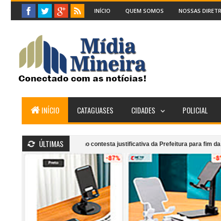
INÍCIO
QUEM SOMOS
NOSSAS DIRETR
INÍCIO
CATAGUASES
CIDADES
POLICIAL
ÚLTIMAS
Vereador Maguinho contesta justificativa da Prefeitura para fim da gratuidade 
nto”: Grupo Girarte, Kaê Guajajara e artistas locais celebram ancestralidad