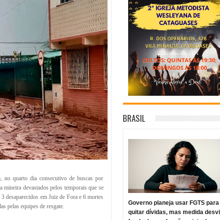
BRASIL
, no quarto dia consecutivo de buscas por
 mineira devastados pelos temporais que se
e 3 desaparecidos em Juiz de Fora e 6 mortes
Governo planeja usar FGTS para
as pelas equipes de resgate.
quitar dívidas, mas medida desv