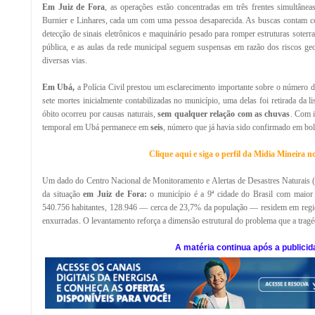
Em Juiz de Fora
, as operações estão concentradas em três frentes simultâneas
Burnier e Linhares, cada um com uma pessoa desaparecida. As buscas contam co
detecção de sinais eletrônicos e maquinário pesado para romper estruturas soterr
pública, e as aulas da rede municipal seguem suspensas em razão dos riscos geo
diversas vias.
Em Ubá,
a Polícia Civil prestou um esclarecimento importante sobre o número de
sete mortes inicialmente contabilizadas no município, uma delas foi retirada da l
óbito ocorreu por causas naturais,
sem qualquer relação com as chuvas
. Com i
temporal em Ubá permanece em
seis
, número que já havia sido confirmado em bole
Clique aqui e siga o perfil da Mídia Mineira 
Um dado do Centro Nacional de Monitoramento e Alertas de Desastres Naturais (
da situação
em Juiz de Fora:
o município é a 9ª cidade do Brasil com maior
540.756 habitantes, 128.946 — cerca de 23,7% da população — residem em regiõe
enxurradas. O levantamento reforça a dimensão estrutural do problema que a tragé
A matéria continua após a publicid