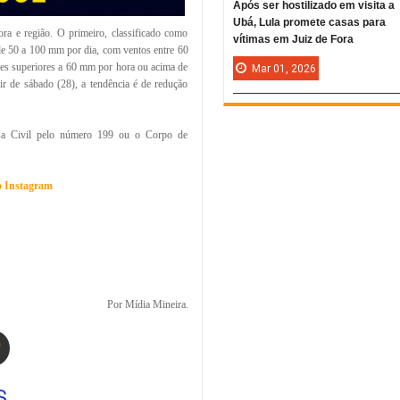
Após ser hostilizado em visita a
Ubá, Lula promete casas para
ora e região. O primeiro, classificado como
vítimas em Juiz de Fora
de 50 a 100 mm por dia, com ventos entre 60
s superiores a 60 mm por hora ou acima de
Mar
01,
2026
ir de sábado (28), a tendência é de redução
sa Civil pelo número 199 ou o Corpo de
no Instagram
Por Mídia Mineira.