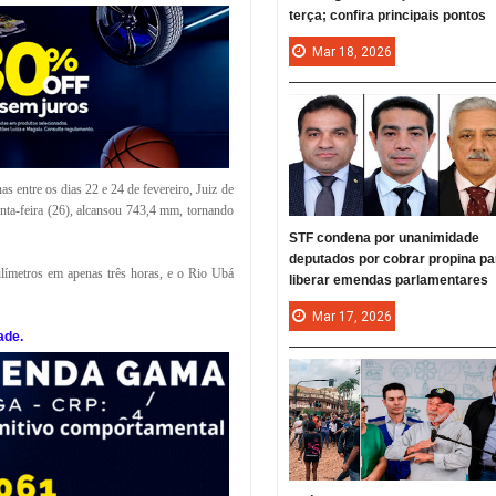
terça; confira principais pontos
Mar
18,
2026
s entre os dias 22 e 24 de fevereiro, Juiz de
nta-feira (26), alcansou 743,4 mm, tornando
STF condena por unanimidade
deputados por cobrar propina pa
límetros em apenas três horas, e o Rio Ubá
liberar emendas parlamentares
Mar
17,
2026
ade.