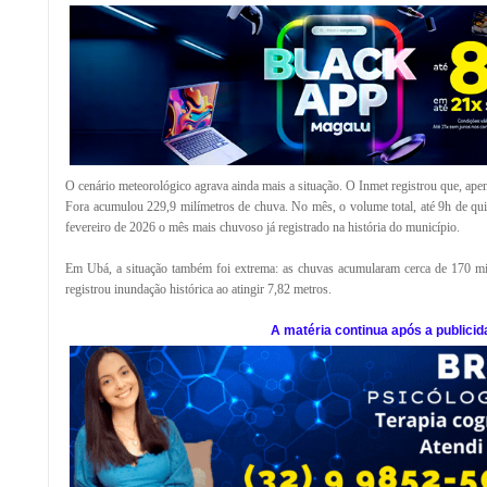
O cenário meteorológico agrava ainda mais a situação. O Inmet registrou que, apena
Fora acumulou 229,9 milímetros de chuva. No mês, o volume total, até 9h de qui
fevereiro de 2026 o mês mais chuvoso já registrado na história do município.
Em Ubá, a situação também foi extrema: as chuvas acumularam cerca de 170 mi
registrou inundação histórica ao atingir 7,82 metros.
A matéria continua após a publicid