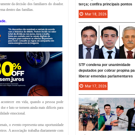
vamente da decisão dos familiares do doador.
terça; confira principais pontos
ema dentro das famílias.
Mar
18,
2026
ade.
STF condena por unanimidade
deputados por cobrar propina pa
liberar emendas parlamentares
Mar
17,
2026
 acontecer em vida, quando a pessoa pode
dor e luto se tornem ainda mais difíceis para
ilidade emocional.
enais, o evento representa uma oportunidade
leiros. A associação trabalha diariamente com