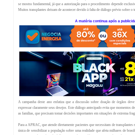
se mostra fundamental, já que a autorização para o procedimento depende exclusi
Muitos transplantes deixam de acontecer devido à falta de diálogo prévio sobre o t
A matéria continua após a publicid
A campanha deste ano enfatiza que a discussão sobre doação de órgãos deve
expressar claramente seus desejos. Este diálogo antecipado evita que momentos de 
as famílias, que precisam tomar decisões importantes em situações de extrema frag
Para a APRAC, que atende diretamente pacientes que necessitam de transplantes r
única de sensibilizar a população sobre uma realidade que afeta milhares de brasi