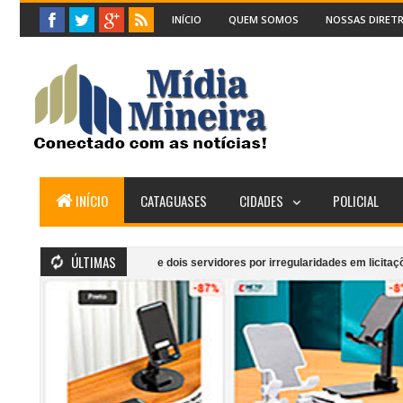
INÍCIO
QUEM SOMOS
NOSSAS DIRETR
INÍCIO
CATAGUASES
CIDADES
POLICIAL
ÚLTIMAS
eito de Laranjal e dois servidores por irregularidades em licitações de obras
 cafeteria anexa ao Supermercado Morais em Cataguases
“Monumento em 