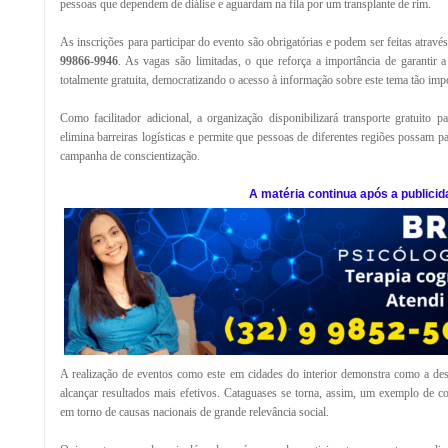
pessoas que dependem de diálise e aguardam na fila por um transplante de rim.
As inscrições para participar do evento são obrigatórias e podem ser feitas atravé
99866-9946
. As vagas são limitadas, o que reforça a importância de garantir a
totalmente gratuita, democratizando o acesso à informação sobre este tema tão impo
Como facilitador adicional, a organização disponibilizará transporte gratuito par
elimina barreiras logísticas e permite que pessoas de diferentes regiões possam p
campanha de conscientização.
A matéria continua após a publicid
A realização de eventos como este em cidades do interior demonstra como a de
alcançar resultados mais efetivos. Cataguases se torna, assim, um exemplo de 
em torno de causas nacionais de grande relevância social.