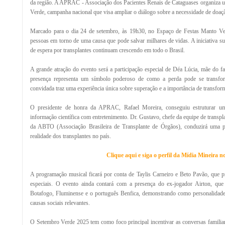
da região. A APRAC - Associação dos Pacientes Renais de Cataguases organiza 
Verde, campanha nacional que visa ampliar o diálogo sobre a necessidade de doaçã
Marcado para o dia 24 de setembro, às 19h30, no Espaço de Festas Manto Ver
pessoas em torno de uma causa que pode salvar milhares de vidas. A iniciativa s
de espera por transplantes continuam crescendo em todo o Brasil.
A grande atração do evento será a participação especial de Déa Lúcia, mãe do f
presença representa um símbolo poderoso de como a perda pode se transfor
convidada traz uma experiência única sobre superação e a importância de transform
O presidente de honra da APRAC, Rafael Moreira, conseguiu estruturar um
informação científica com entretenimento. Dr. Gustavo, chefe da equipe de transp
da ABTO (Associação Brasileira de Transplante de Órgãos), conduzirá uma pa
realidade dos transplantes no país.
Clique aqui e siga o perfil da Mídia Mineira 
A programação musical ficará por conta de Taylis Carneiro e Beto Pavão, que 
especiais. O evento ainda contará com a presença do ex-jogador Airton, qu
Botafogo, Fluminense e o português Benfica, demonstrando como personalidade
causas sociais relevantes.
O Setembro Verde 2025 tem como foco principal incentivar as conversas familia