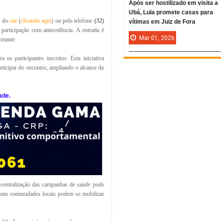
Após ser hostilizado em visita a
Ubá, Lula promete casas para
s do
site
(
clicando aqui
) ou pelo telefone
(32)
vítimas em Juiz de Fora
 participação com antecedência. A entrada é
Mar
01,
2026
rtante.
a os participantes inscritos. Esta iniciativa
articipar do encontro, ampliando o alcance da
ade.
scentralização das campanhas de saúde pode
como comunidades locais podem se mobilizar