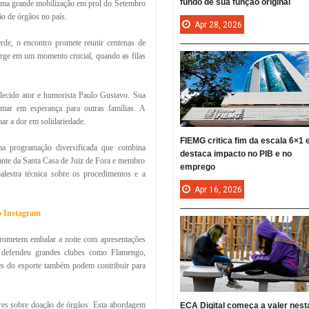
fundo de sua função original
uma grande mobilização em prol do Setembro
o de órgãos no país.
Apr
28,
2026
de, o encontro promete reunir centenas de
urge em um momento crucial, quando as filas
alecido ator e humorista Paulo Gustavo. Sua
mar em esperança para outras famílias. A
ar a dor em solidariedade.
FIEMG critica fim da escala 6×1 
a programação diversificada que combina
destaca impacto no PIB e no
lante da Santa Casa de Juiz de Fora e membro
emprego
lestra técnica sobre os procedimentos e a
Apr
16,
2026
no Instagram
prometem embalar a noite com apresentações
e defendeu grandes clubes como Flamengo,
s do esporte também podem contribuir para
res sobre doação de órgãos. Esta abordagem
ECA Digital começa a valer nest