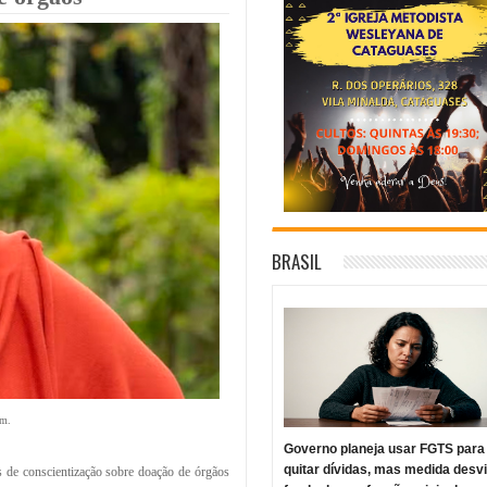
BRASIL
am.
Governo planeja usar FGTS para
quitar dívidas, mas medida desv
s de conscientização sobre doação de órgãos