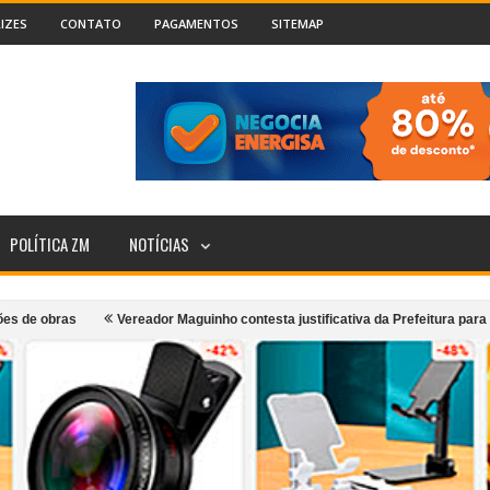
IZES
CONTATO
PAGAMENTOS
SITEMAP
POLÍTICA ZM
NOTÍCIAS
Vereador Maguinho contesta justificativa da Prefeitura para fim da gratu
Movimento”: Grupo Girarte, Kaê Guajajara e artistas locais celebram ancestr