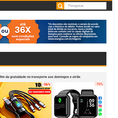
idade no transporte aos domingos e atribui decisão ao Executivo
Justiça 
alidade em apresentação gratuita nesta sexta
Projeto Girarte supera 5 m