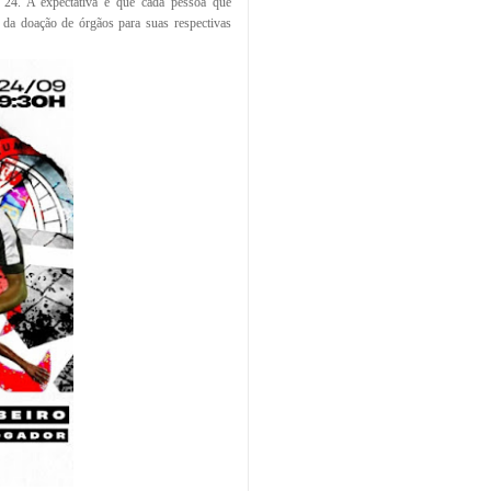
 24. A expectativa é que cada pessoa que
da doação de órgãos para suas respectivas