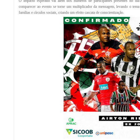
O impacto esperado vai além dos números de participantes presentes no dia
comparecer ao evento se torne um multiplicador da mensagem, levando o tema 
famílias e círculos sociais, criando um efeito cascata de conscientização.