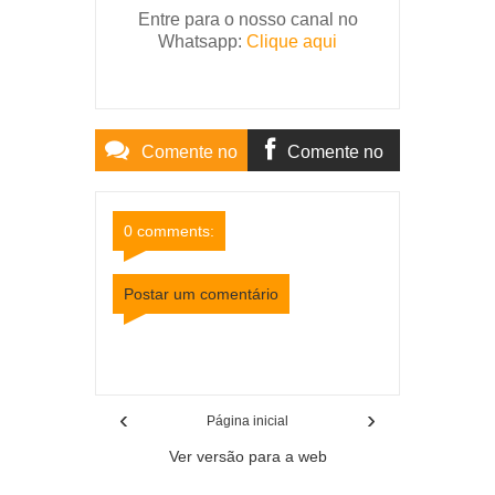
Entre para o nosso canal no
Whatsapp:
Clique aqui
Comente no
Comente no
Site
Facebook
0 comments:
Postar um comentário
Item Reviewed:
Prazo de inscrição no Enem é
prorrogado para o dia 13 de junho
Rating:
5
Reviewed By:
Mídia Mineira
‹
›
Página inicial
Ver versão para a web