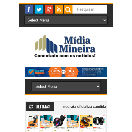
ÚLTIMAS
s e mobiliza bombeiros
Democrata oficializa candidatura do ex-deputad
por envolvimento em esquema de fraude à licitação do transporte coletivo u
ompanheira dentro de supermercado