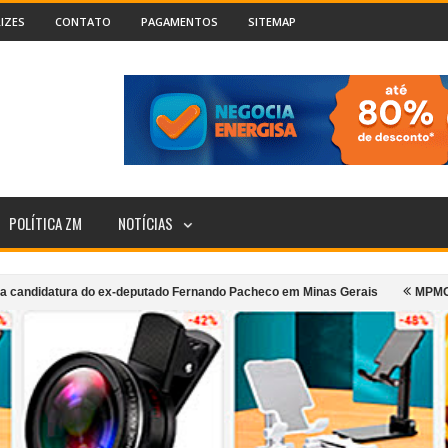
IZES
CONTATO
PAGAMENTOS
SITEMAP
POLÍTICA ZM
NOTÍCIAS
ura do ex-deputado Fernando Pacheco em Minas Gerais
MPMG denuncia pref
sporte coletivo urbano de Cataguases
Incêndio atinge segundo andar de