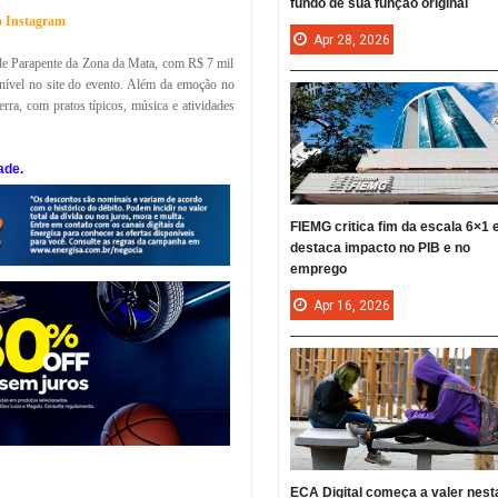
fundo de sua função original
no Instagram
Apr
28,
2026
 de Parapente da Zona da Mata, com R$ 7 mil
onível no site do evento. Além da emoção no
erra, com pratos típicos, música e atividades
ade.
FIEMG critica fim da escala 6×1 
destaca impacto no PIB e no
emprego
Apr
16,
2026
ECA Digital começa a valer nest