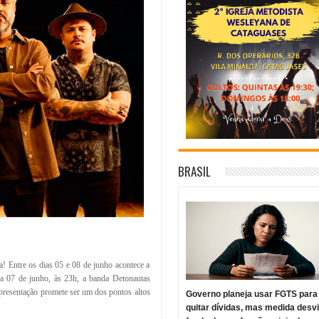
BRASIL
! Entre os dias 05 e 08 de junho acontece a
ia 07 de junho, às 23h, a banda Detonautas
presentação promete ser um dos pontos altos
Governo planeja usar FGTS para
quitar dívidas, mas medida desv