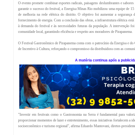
O evento promete combinar esportes radicais, paisagens deslumbrantes e sabores 
garantir o sucesso do festival, a Energisa Minas Rio mobilizou uma equipe de 15 p
de melhoria na rede elétrica do distrito. O objetivo foi aumentar a segurança
fornecimento de energia. Com a conclusão das obras, a infraestrutura elétrica está
à demanda do festival e às necessidades futuras da população. A intervenção fo
comunidade local, garantindo eficiência e respeito aos moradores de Pirapanema.
O Festival Gastronômico de Pirapanema conta com o patrocínio da Energisa e do
de Incentivo à Cultura, reforçando o compromisso da distribuidora com as comun
A matéria continua após a publicid
"Investir em festivais como o Gastronomia na Serra é fundamental para valoriz
proporcionar momentos de lazer e entretenimento, essas iniciativas fortalecem a 
socioeconômico e turismo regional”, afirma Eduardo Mantovani, diretor-presiden