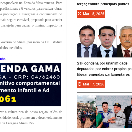
inesquecíveis na Zona da Mata mineira. Para
terça; confira principais pontos
rofissionais e 6 veículos para realizar obras
Mar
18,
2026
 da população e assegurar a continuidade do
 mais segura e estável, preparada para atender
i planejada para causar o mínimo impacto na
 Governo de Minas, por meio da Lei Estadual
idades atendidas.
ade.
STF condena por unanimidade
deputados por cobrar propina pa
liberar emendas parlamentares
Mar
17,
2026
ar a cultura rica de nossa região. Além de
identidade local, promovem o desenvolvimento
te da Energisa Minas Rio.