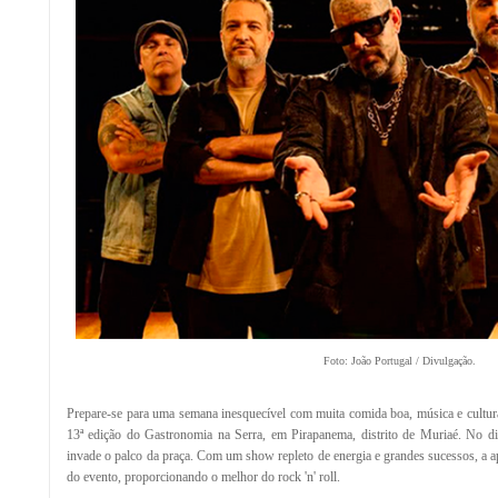
Foto: João Portugal / Divulgação.
Prepare-se para uma semana inesquecível com muita comida boa, música e cultura
13ª edição do Gastronomia na Serra, em Pirapanema, distrito de Muriaé. No d
invade o palco da praça. Com um show repleto de energia e grandes sucessos, a a
do evento, proporcionando o melhor do rock 'n' roll.