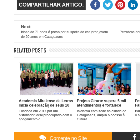
COMPARTILHAR ARTIGO:
Next
Idoso de 71 anos é preso por suspeita de estuprar jovem
Petrobras an
de 20 anos em Cataguases
RELATED POSTS
Academia Miraiense de Letras
Projeto Girarte supera 5 mil
Fe
inicia celebração de seus 10
atendimentos e fortalece
Fa
anos com cerimônia que
formação artística, e
Ca
Fundada em 2017 por um
Iniciativa com sede na cidade de
Ban
reuniu autoridades e
economia criativa na região.
historiador local preocupado com o
Cataguases, amplia o acesso à
o a
sociedade civil
apagamento d...
cultura...
...
Comente no Site