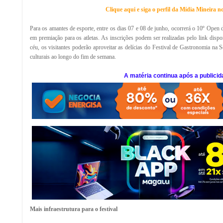
Clique aqui e siga o perfil da Mídia Mineira 
Para os amantes de esporte, entre os dias 07 e 08 de junho, ocorrerá o 10º Open
em premiação para os atletas. As inscrições podem ser realizadas pelo link disp
céu, os visitantes poderão aproveitar as delícias do Festival de Gastronomia na S
culturais ao longo do fim de semana.
A matéria continua após a publicid
Mais infraestrutura para o festival