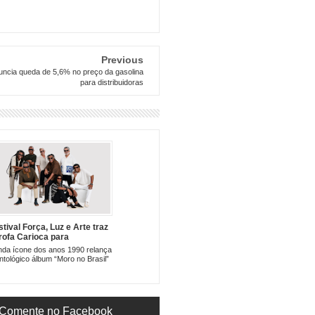
Previous
uncia queda de 5,6% no preço da gasolina
para distribuidoras
stival Força, Luz e Arte traz
rofa Carioca para
taguases
da ícone dos anos 1990 relança
ntológico álbum “Moro no Brasil”
Comente no Facebook