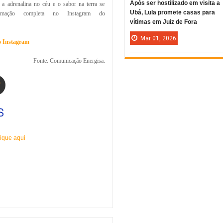
Após ser hostilizado em visita a
a adrenalina no céu e o sabor na terra se
Ubá, Lula promete casas para
amação completa no Instagram do
vítimas em Juiz de Fora
Mar
01,
2026
no Instagram
Fonte: Comunicação Energisa.
ique aqui