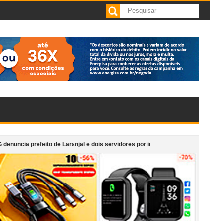
eito de Laranjal e dois servidores por irregularidades em licitações de obras
 cafeteria anexa ao Supermercado Morais em Cataguases
“Monumento em 