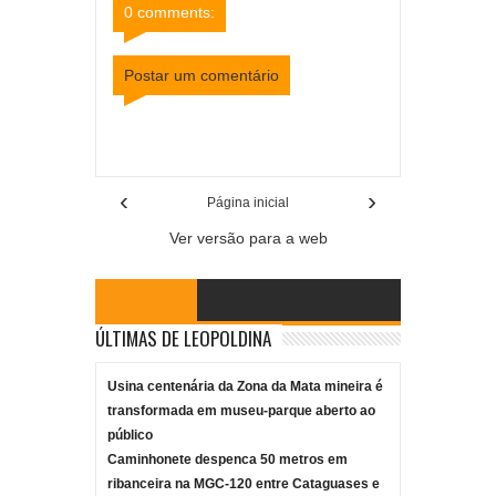
0 comments:
Postar um comentário
Item Reviewed:
Três pessoas ficam feridas após
veículo despencar em ribanceira na BR-267
Rating:
5
Reviewed By:
Mídia Mineira
‹
›
Página inicial
Ver versão para a web
ÚLTIMAS DE LEOPOLDINA
Usina centenária da Zona da Mata mineira é
transformada em museu-parque aberto ao
público
Caminhonete despenca 50 metros em
ribanceira na MGC-120 entre Cataguases e