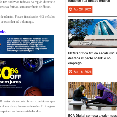
fundo de sua função original
ão nas rodovias federais da região durante o
pessoas feridas, sem ocorrência de óbitos.
Apr
28,
2026
de trânsito. Foram fiscalizados 443 veículos
e se estendeu até o domingo.
ade.
FIEMG critica fim da escala 6×1 
destaca impacto no PIB e no
emprego
Apr
16,
2026
381 testes de alcoolemia em condutores que
a. Além disso, foram registradas 41 imagens
espeitam os limites estabelecidos.
ECA Digital começa a valer nest