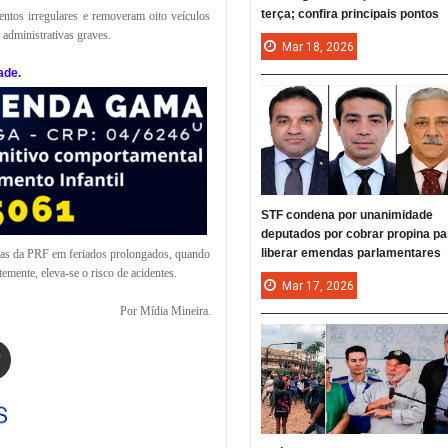
terça; confira principais pontos
tos irregulares e removeram oito veículos
 administrativas graves.
Mar
18,
2026
ade.
STF condena por unanimidade
deputados por cobrar propina pa
liberar emendas parlamentares
adas da PRF em feriados prolongados, quando
emente, eleva-se o risco de acidentes.
Mar
17,
2026
Por Mídia Mineira.