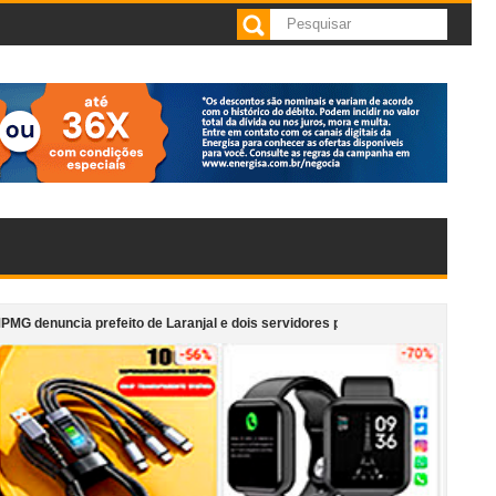
 prefeito de Laranjal e dois servidores por irregularidades em licitações de 
ar de cafeteria anexa ao Supermercado Morais em Cataguases
“Monument