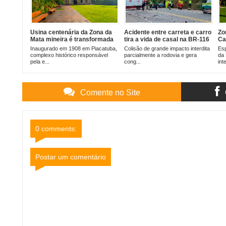
Usina centenária da Zona da
Acidente entre carreta e carro
Zo
Mata mineira é transformada
tira a vida de casal na BR-116
Ca
em museu-parque aberto ao
em Leopoldina
te
Inaugurado em 1908 em Piacatuba,
Colisão de grande impacto interdita
Esp
público
hi
complexo histórico responsável
parcialmente a rodovia e gera
da 
se
pela e...
cong...
int
Comente no Site
0 comments:
Postar um comentário