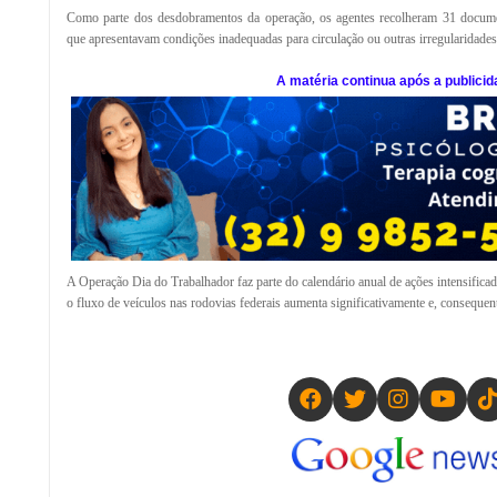
Como parte dos desdobramentos da operação, os agentes recolheram 31 documen
que apresentavam condições inadequadas para circulação ou outras irregularidades
A matéria continua após a publicid
A Operação Dia do Trabalhador faz parte do calendário anual de ações intensific
o fluxo de veículos nas rodovias federais aumenta significativamente e, consequent