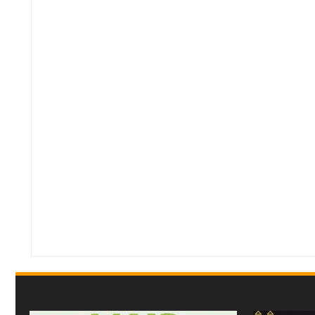
Item Reviewed:
PRF registra 5 acidentes e 159 infrações durante Operação Dia
Reviewed By:
Mídia Mineira