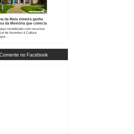
na da Mata mineira ganha
sa da Memória que conecta
cnologia, patrimônio
aço revitalizado com recursos
stórico e experiências
Lei de Incentivo à Cultura
nsoriais
egra...
Comente no Facebook