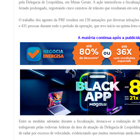
pela Delegacia de Leopoldina, em Minas Gerais. A ação intensificou a fiscalizaç
feriado prolongado, registrando cinco sinistros de trânsito que resultaram em seis 
O trabalho dos agentes da PRF resultou em 159 autuações por diversas infrações 
e 431 pessoas durante todo o período da operação, que teve início na quinta-feira 
A matéria continua após a publicid
Entre as medidas adotadas durante a fiscalização, destaca-se a realização de 
trafegavam pelas rodovias federais da área de atuação da Delegacia de Leopoldin
de radar por excesso de velocidade, evidenciando que muitos motoristas ainda desr