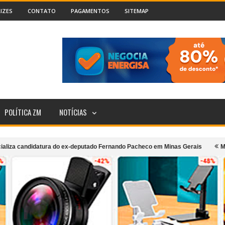
IZES
CONTATO
PAGAMENTOS
SITEMAP
POLÍTICA ZM
NOTÍCIAS
idatura do ex-deputado Fernando Pacheco em Minas Gerais
MPMG denuncia
transporte coletivo urbano de Cataguases
Incêndio atinge segundo and