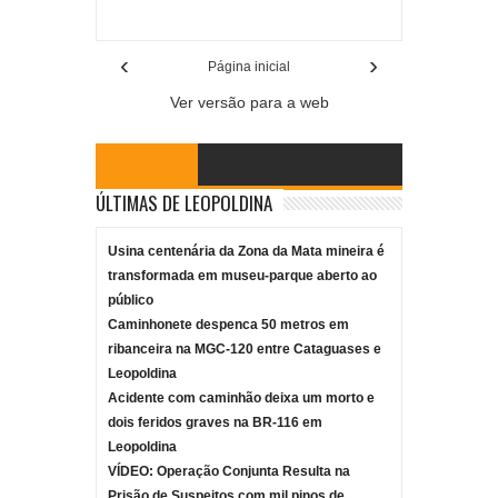
Reviewed By:
Mídia Mineira
‹
›
Página inicial
Ver versão para a web
ÚLTIMAS DE LEOPOLDINA
Usina centenária da Zona da Mata mineira é
transformada em museu-parque aberto ao
público
Caminhonete despenca 50 metros em
ribanceira na MGC-120 entre Cataguases e
Leopoldina
Acidente com caminhão deixa um morto e
dois feridos graves na BR-116 em
Leopoldina
VÍDEO: Operação Conjunta Resulta na
Prisão de Suspeitos com mil pinos de