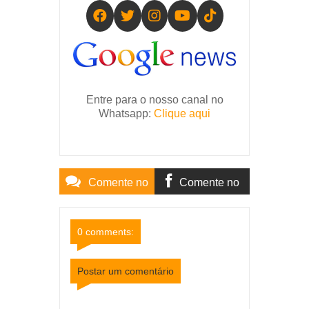
Entre para o nosso canal no
Whatsapp:
Clique aqui
Comente no
Comente no
Site
Facebook
0 comments:
Postar um comentário
Item Reviewed:
Acidente de motocicleta deixa
duas pessoas feridas em Sereno
Rating:
5