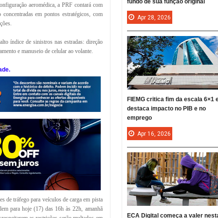
fundo de sua função original
 configuração aeromédica, a PRF contará com
o concentradas em pontos estratégicos, com
Apr
28,
2026
ações.
lto índice de sinistros nas estradas: direção
tamento e manuseio de celular ao volante.
ade.
FIEMG critica fim da escala 6×1 
destaca impacto no PIB e no
emprego
Apr
16,
2026
es de tráfego para veículos de carga em pista
alem para hoje (17) das 16h às 22h, amanhã
ECA Digital começa a valer nest