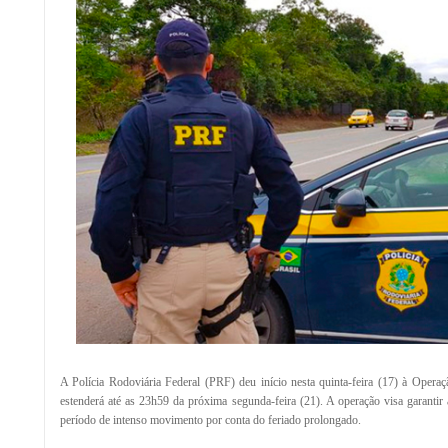
A Polícia Rodoviária Federal (PRF) deu início nesta quinta-feira (17) à Opera
estenderá até as 23h59 da próxima segunda-feira (21). A operação visa garantir 
período de intenso movimento por conta do feriado prolongado.