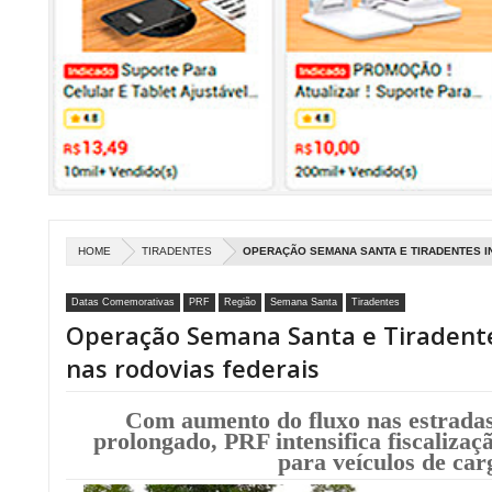
HOME
TIRADENTES
OPERAÇÃO SEMANA SANTA E TIRADENTES IN
Datas Comemorativas
PRF
Região
Semana Santa
Tiradentes
Operação Semana Santa e Tiradente
nas rodovias federais
Com aumento do fluxo nas estradas
prolongado, PRF intensifica fiscalizaçã
para veículos de car