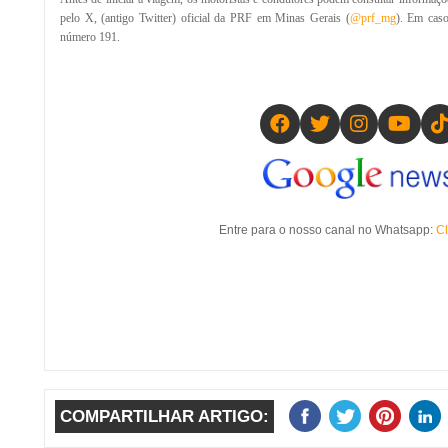
pelo X, (antigo Twitter) oficial da PRF em Minas Gerais (
@prf_mg
). Em caso
número 191.
Entre para o nosso canal no Whatsapp:
Cl
COMPARTILHAR ARTIGO: