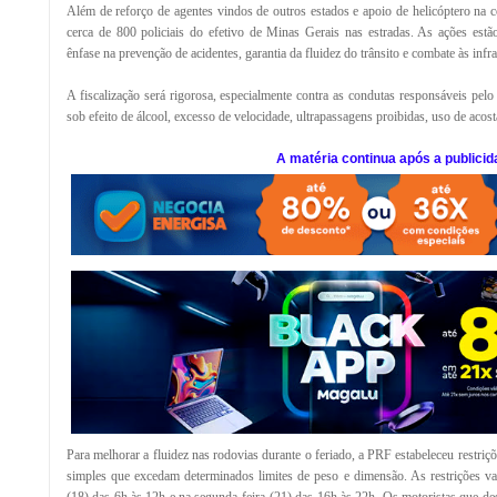
Além de reforço de agentes vindos de outros estados e apoio de helicóptero na
cerca de 800 policiais do efetivo de Minas Gerais nas estradas. As ações estã
ênfase na prevenção de acidentes, garantia da fluidez do trânsito e combate às infr
A fiscalização será rigorosa, especialmente contra as condutas responsáveis pelo a
sob efeito de álcool, excesso de velocidade, ultrapassagens proibidas, uso de acos
A matéria continua após a publicid
Para melhorar a fluidez nas rodovias durante o feriado, a PRF estabeleceu restriçõ
simples que excedam determinados limites de peso e dimensão. As restrições v