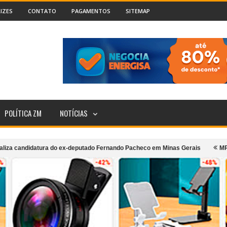
IZES
CONTATO
PAGAMENTOS
SITEMAP
POLÍTICA ZM
NOTÍCIAS
atura do ex-deputado Fernando Pacheco em Minas Gerais
MPMG denuncia p
ransporte coletivo urbano de Cataguases
Incêndio atinge segundo andar