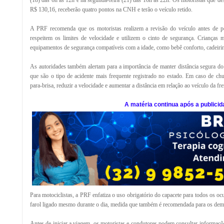
(18) das 6h às 12h e na segunda-feira (21) das 16h às 22h. Os motoristas que de
R$ 130,16, receberão quatro pontos na CNH e terão o veículo retido.
A PRF recomenda que os motoristas realizem a revisão do veículo antes de pe
respeitem os limites de velocidade e utilizem o cinto de segurança. Crianças 
equipamentos de segurança compatíveis com a idade, como bebê conforto, cadeirin
As autoridades também alertam para a importância de manter distância segura do ve
que são o tipo de acidente mais frequente registrado no estado. Em caso de chu
para-brisa, reduzir a velocidade e aumentar a distância em relação ao veículo da fre
A matéria continua após a publicid
Para motociclistas, a PRF enfatiza o uso obrigatório do capacete para todos os oc
farol ligado mesmo durante o dia, medida que também é recomendada para os dema
Antes de iniciar a viagem, os motoristas e condutores podem consultar informaçõe