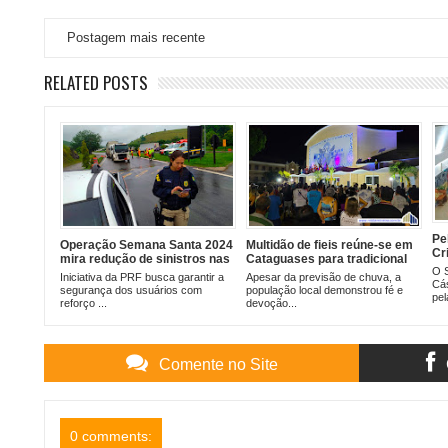
Postagem mais recente
RELATED POSTS
Pe
Operação Semana Santa 2024
Multidão de fieis reúne-se em
Cr
mira redução de sinistros nas
Cataguases para tradicional
fe
O S
rodovias
encenação da Paixão de
Iniciativa da PRF busca garantir a
Apesar da previsão de chuva, a
Cás
Cristo
segurança dos usuários com
população local demonstrou fé e
pel
reforço ...
devoção...
Comente no Site
0 comments: