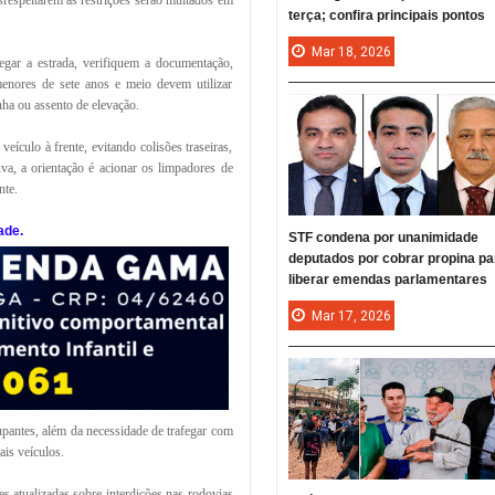
srespeitarem as restrições serão multados em
terça; confira principais pontos
Mar
18,
2026
gar a estrada, verifiquem a documentação,
menores de sete anos e meio devem utilizar
ha ou assento de elevação.
ículo à frente, evitando colisões traseiras,
va, a orientação é acionar os limpadores de
nte.
ade.
STF condena por unanimidade
deputados por cobrar propina pa
liberar emendas parlamentares
Mar
17,
2026
upantes, além da necessidade de trafegar com
is veículos.
s atualizadas sobre interdições nas rodovias