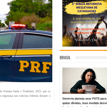
BRASIL
ção Semana Santa e Tiradentes 2025, que se
a segurança nas rodovias federais durante o
Governo planeja usar FGTS para
quitar dívidas, mas medida desv