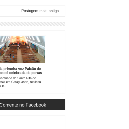
Postagem mais antiga
la primeira vez Paixão de
isto é celebrada de portas
chadas em Cataguases
antuário de Santa Rita de
sia em Cataguases, realizou
a p...
Comente no Facebook