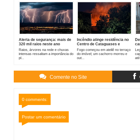
Alerta de segurança: mais de
Incêndio atinge residência no
De
320 mil raios neste ano
Centro de Cataguases e
ca
reforçam cuidados durante
mobiliza bombeiros
Fe
Raios, árvores na rede e chuvas
​Fogo começou em ateliê no terraço
Leg
tempestades
Ge
intensas ressaltam a importância do
do imóvel; um cachorro morreu e
cap
pl...
out...
até 
Comente no Site
0 comments:
Postar um comentário