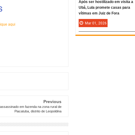
Após ser hostilizado em visita a
Ubá, Lula promete casas para
vítimas em Juiz de Fora
Mar
01,
2026
ique aqui
Previous
ssassinado em fazenda na zona rural de
Piacatuba, distrito de Leopoldina