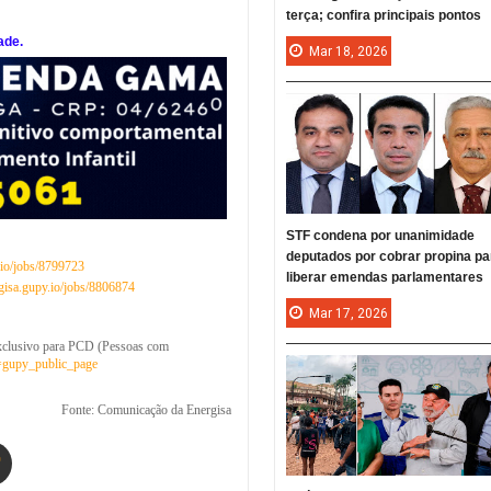
terça; confira principais pontos
ade.
Mar
18,
2026
STF condena por unanimidade
deputados por cobrar propina pa
.io/jobs/8799723
liberar emendas parlamentares
rgisa.gupy.io/jobs/8806874
Mar
17,
2026
 Exclusivo para PCD (Pessoas com
e=gupy_public_page
Fonte: Comunicação da Energisa