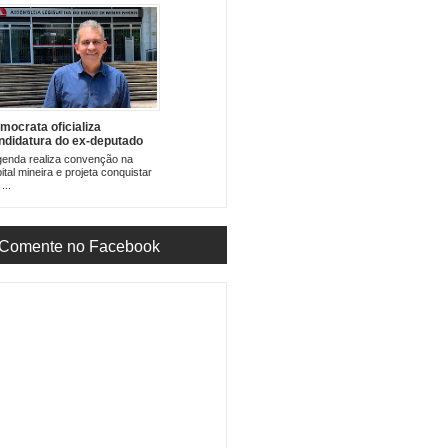
mocrata oficializa
ndidatura do ex-deputado
rnando Pacheco em Minas
enda realiza convenção na
rais
ital mineira e projeta conquistar
...
Comente no Facebook