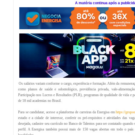
A matéria continua após a publicid
Os salários variam conforme o cargo, experiência e formação. Além da remuneraçã
como planos de saúde e odontológico, previdência privada, vale-alimentação
Participação nos Lucros e Resultados (PLR), programas de qualidade de vida e p
de 18 mil academias no Brasil.
Para se candidatar, acesse a plataforma de carreiras da Energisa em
https://grupo
estado e a cidade de interesse, conferir os pré-requisitos e atividades das vag
desejada, cadastre seu currículo no Banco de Talentos para ser contatado quando
perfil. A Energisa também possui mais de 150 vagas abertas em todo o país 