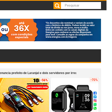
to de Laranjal e dois servidores por irregularidades em licitações de obras
afeteria anexa ao Supermercado Morais em Cataguases
“Monumento em Mo