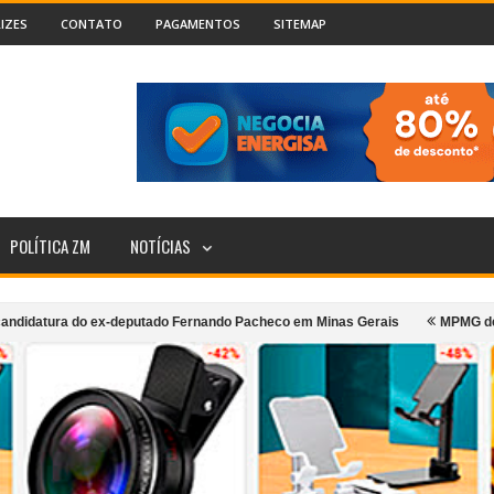
IZES
CONTATO
PAGAMENTOS
SITEMAP
POLÍTICA ZM
NOTÍCIAS
 do ex-deputado Fernando Pacheco em Minas Gerais
MPMG denuncia prefei
rte coletivo urbano de Cataguases
Incêndio atinge segundo andar de c