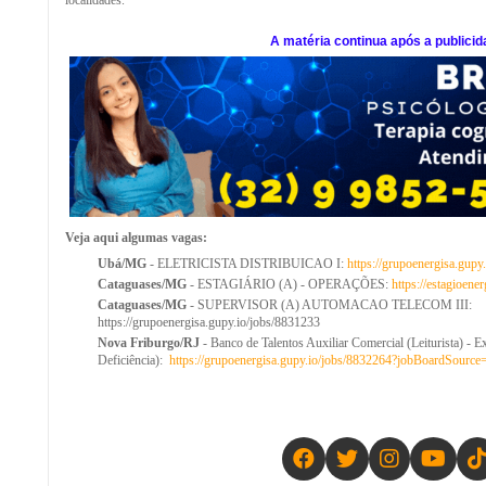
localidades.
A matéria continua após a publicid
Veja aqui algumas vagas:
Ubá/MG
- ELETRICISTA DISTRIBUICAO I:
https://grupoenergisa.gupy
Cataguases/MG
- ESTAGIÁRIO (A) - OPERAÇÕES:
https://estagioene
Cataguases/MG
- SUPERVISOR (A) AUTOMACAO TELECOM III:
https://grupoenergisa.gupy.io/jobs/8831233
Nova Friburgo/RJ
- Banco de Talentos Auxiliar Comercial (Leiturista) -
Deficiência):
https://grupoenergisa.gupy.io/jobs/8832264?jobBoardSourc