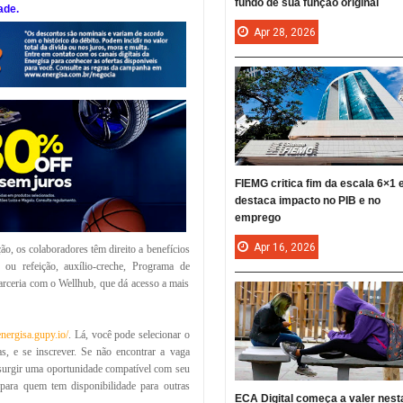
fundo de sua função original
ade.
Apr
28,
2026
FIEMG critica fim da escala 6×1 
destaca impacto no PIB e no
emprego
Apr
16,
2026
o, os colaboradores têm direito a benefícios
 ou refeição, auxílio-creche, Programa de
arceria com o Wellhub, que dá acesso a mais
energisa.gupy.io/
. Lá, você pode selecionar o
as, e se inscrever. Se não encontrar a vaga
 surgir uma oportunidade compatível com seu
para quem tem disponibilidade para outras
ECA Digital começa a valer nest