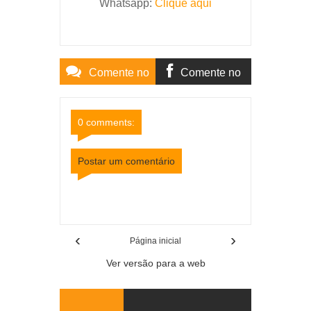
Whatsapp:
Clique aqui
Comente no
Comente no
Site
Facebook
0 comments:
Postar um comentário
Item Reviewed:
Polícia Militar realiza prisões de
dois foragidos em Cataguases
Rating:
5
Reviewed By:
Mídia Mineira
‹
›
Página inicial
Ver versão para a web