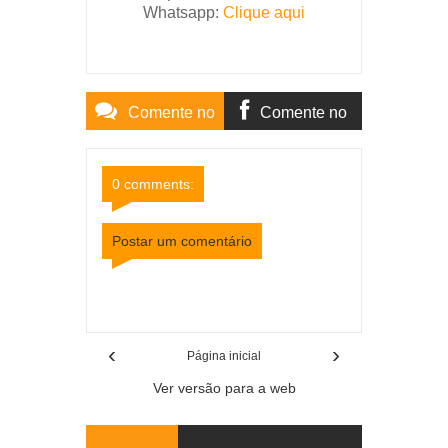
Whatsapp:
Clique aqui
Comente no
Comente no
Site
Facebook
0 comments:
Postar um comentário
Item Reviewed:
Pescador de 28 anos morre
afogado no Rio Pomba em Dona Euzébia
Rating:
5
Reviewed By:
Mídia Mineira
‹
›
Página inicial
Ver versão para a web